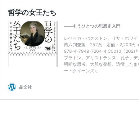
哲学の女王たち
――もうひとつの思想史入門
レベッカ・バクストン、リサ・ホワイテ
四六判並製 252頁 定価：2,200円（
978-4-7949-7264-4 C0010〔202
プラトン、アリストテレス、孔子、デ
明晰な思考、大胆な発想、透徹したま
ー・クイーンズ)。
晶文社