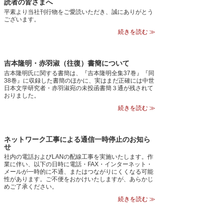
読者の皆さまへ
平素より当社刊行物をご愛読いただき、誠にありがとう
ございます。
続きを読む ≫
吉本隆明・赤羽淑（往復）書簡について
吉本隆明氏に関する書簡は、『吉本隆明全集37巻』『同
38巻』に収録した書簡のほかに、実はまだ正確には中世
日本文学研究者・赤羽淑宛の未投函書簡３通が残されて
おりました。
続きを読む ≫
ネットワーク工事による通信一時停止のお知ら
せ
社内の電話およびLANの配線工事を実施いたします。作
業に伴い、以下の日時に電話・FAX・インターネット・
メールが一時的に不通、またはつながりにくくなる可能
性があります。ご不便をおかけいたしますが、あらかじ
めご了承ください。
続きを読む ≫