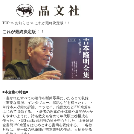
TOP ≫
お知らせ
≫
これが最終決定版！！
これが最終決定版！！
■本全集の特色■
・書かれたすべての著作を断簡零墨にいたるまで収録
（重要な講演、インタヴュー、談話などを補った）。
・
単行本未収録の評論、エッセイ、推薦文など270余篇を
はじめて収録する。
・著者の思索の全体像や展開がわか
りやすいように、詩も散文も含めて年代順に巻構成を
作った。
・試行出版部創設の頃を中心とした川上春雄宛
全書簡150余通をはじめとする書簡を収録する。
・各巻
月報は、第一級の執筆陣が吉本隆明の作品、人柄を語る