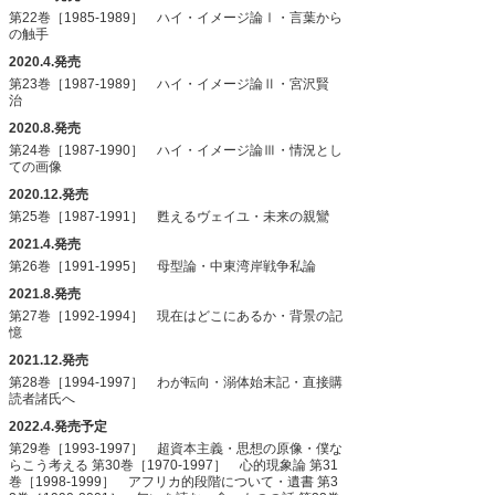
第22巻［1985-1989］ ハイ・イメージ論Ⅰ・言葉から
の触手
2020.4.発売
第23巻［1987-1989］ ハイ・イメージ論Ⅱ・宮沢賢
治
2020.8.発売
第24巻［1987-1990］ ハイ・イメージ論Ⅲ・情況とし
ての画像
2020.12.発売
第25巻［1987-1991］ 甦えるヴェイユ・未来の親鸞
2021.4.発売
第26巻［1991-1995］ 母型論・中東湾岸戦争私論
2021.8.発売
第27巻［1992-1994］ 現在はどこにあるか・背景の記
憶
2021.12.発売
第28巻［1994-1997］ わが転向・溺体始末記・直接購
読者諸氏へ
2022.4.発売予定
第29巻［1993-1997］ 超資本主義・思想の原像・僕な
らこう考える
第30巻［1970-1997］ 心的現象論
第31
巻［1998-1999］ アフリカ的段階について・遺書
第3