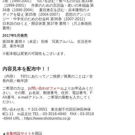
2巻［1990-2001］ 匂いを読む・食べものの話
第33巻
［1999-2001］ 作家のための言語論・老いの幸福論
第
34巻［1990-2004］ 夏目漱石を読む・吉本隆明のメ
ディアを疑え
第35巻［2004-2007］ 思想のアンソロ
ジー・中学生のための社会科
第36巻［2007-2012］
日本語のゆくえ・開店休業
第37巻 書簡Ⅰ（川上春雄宛
書簡）
2017年5月発売
第38巻 書簡Ⅱ（未定）
別巻 写真アルバム、生活史年
譜、著作年譜
※配本順は変更の可能性もございます。
内容見本を配布中！！
［内容］ 刊行にあたって／ご挨拶／推薦のことば／全
巻内容／略年譜
ご希望の方は、
お問い合わせフォーム
よりお申込みくだ
さい。
その際、お名前、郵便番号、住所、電話番号、F
AX番号、e-mailアドレス、
ご希望の冊数を入力してく
ださい。
問い合わせ先：〒101-0051 東京都千代田区神田神保
町1-11 ㈱晶文社
TEL：03-3518-4940 FAX：03-3518
-4944
URL：https://www.shobunsha.co.jp
▲
全集特設サイト
を開設