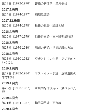
第13巻［1972-1976］ 書物の解体学・島尾敏雄
2017.9.発売
第14巻［1974-1977］ 初期歌謡論
2017.12.発売
第15巻［1974-1978］ 最後の親鸞・論註と喩
2018.4.発売
第16巻［1977-1979］ 戦後詩史論・吉本隆明歳時記
2018.7.発売
第17巻［1976-1980］ 悲劇の解読・世界認識の方法
2018.9.発売
第18巻［1980-1982］ 空虚としての主題・アジア的と
いうこと
2019.1.発売
第19巻［1982-1984］ マス・イメージ論・反核運動の
思想批判
2019.4.発売
第20巻［1983-1987］ 重層的な非決定へ・触れられた
死
2019.9.発売
第21巻［1984-1987］ 柳田国男論・西行論
2020.1.発売