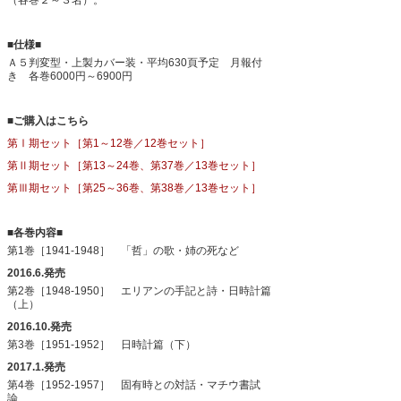
（各巻２～３名）。
■仕様■
Ａ５判変型・上製カバー装・平均630頁予定 月報付
き 各巻6000円～6900円
■ご購入はこちら
第Ⅰ期セット［第1～12巻／12巻セット］
第Ⅱ期セット［第13～24巻、第37巻／13巻セット］
第Ⅲ期セット［第25～36巻、第38巻／13巻セット］
■各巻内容■
第1巻［1941-1948］ 「哲」の歌・姉の死など
2016.6.発売
第2巻［1948-1950］ エリアンの手記と詩・日時計篇
（上）
2016.10.発売
第3巻［1951-1952］ 日時計篇（下）
2017.1.発売
第4巻［1952-1957］ 固有時との対話・マチウ書試
論