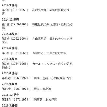
2014.9.発売
第5巻［1957-1959］ 高村光太郎・芸術的抵抗と挫
折
2014.12.発売
第6巻［1959-1961］ 戦後世代の政治思想・擬制の終
焉
2014.3.発売
第7巻［1962-1964］ 丸山真男論・日本のナショナリ
ズム
2014.6.発売
第8巻［1961-1965］ 言語にとって美とはなにか
2015.3.発売
第9巻［1964-1968］ カール・マルクス・自立の思想
的拠点
2015.6.発売
第10巻［1965-1971］ 共同幻想論・心的現象論序説
2015.9.発売
第11巻［1969-1971］ 情況・南島論
2015.12.発売
第12巻［1971-1974］ 源実朝・ある抒情
2016.3.発売