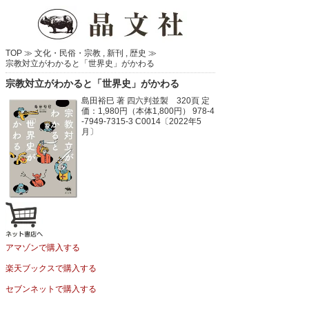
TOP ≫
文化・民俗・宗教
,
新刊
,
歴史
≫
宗教対立がわかると「世界史」がかわる
宗教対立がわかると「世界史」がかわる
島田裕巳 著
四六判並製 320頁
定
価：1,980円（本体1,800円）
978-4
-7949-7315-3 C0014〔2022年5
月〕
アマゾンで購入する
楽天ブックスで購入する
セブンネットで購入する