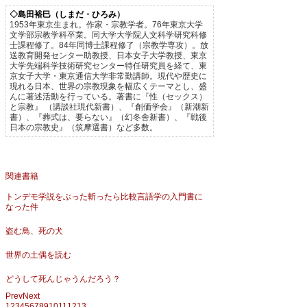
◇島田裕巳（しまだ・ひろみ）
1953年東京生まれ。作家・宗教学者。76年東京大学
文学部宗教学科卒業。同大学大学院人文科学研究科修
士課程修了。84年同博士課程修了（宗教学専攻）。放
送教育開発センター助教授、日本女子大学教授、東京
大学先端科学技術研究センター特任研究員を経て、東
京女子大学・東京通信大学非常勤講師。現代や歴史に
現れる日本、世界の宗教現象を幅広くテーマとし、盛
んに著述活動を行っている。著書に『性（セックス）
と宗教』 （講談社現代新書）、『創価学会』（新潮新
書）、『葬式は、要らない』（幻冬舎新書）、『戦後
日本の宗教史』（筑摩選書）など多数。
関連書籍
トンデモ学説をぶった斬ったら比較言語学の入門書に
なった件
盗む鳥、死の犬
世界の土偶を読む
どうして死んじゃうんだろう？
Prev
Next
1
2
3
4
5
6
7
8
9
10
11
12
13