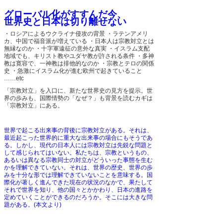
グローバル化がすすんだ今、
世界史と日本は切り離せない
・ロシアによるウクライナ侵攻の背景
・ラテンアメリ
カ、中国で福音派が増えている
・日本人は宗教対立とは
無縁なのか
・十字軍遠征の意外な真実
・イスラム支配
地域でも、キリスト教やユダヤ教が許される条件
・多神
教は寛容で、一神教は排他的なのか
・宗教とテロの関係
史
・急激にイスラム化が進む欧州で起きていること
……etc
「宗教対立」を入口に、新たな世界史の見方を提示。世
界の歩みも、国際情勢の「なぜ？」も背景を読むカギは
「宗教対立」にある。
世界で起こる出来事の背後に宗教対立がある。それは、
最近起こった世界的に重大な出来事の場合にもそうであ
る。しかし、現代の日本人には宗教対立は先鋭な問題と
して感じられてはいない。私たちは、宗教というもの、
あるいは異なる宗教同士の対立がどういった事態を生む
かを理解できていない。それは、世界の歴史、世界の歩
みを十分な形では理解できていないことを意味する。国
際化が著しく進んできた現在の状況のなかで、果たして
それで世界を知り、他の国々とかかわり、日本の進路を
定めていくことができるのだろうか。そこには大きな問
題がある。(本文より)