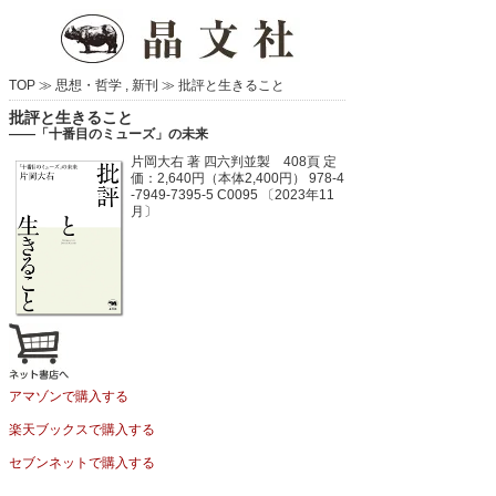
TOP ≫
思想・哲学
,
新刊
≫
批評と生きること
批評と生きること
――「十番目のミューズ」の未来
片岡大右 著
四六判並製 408頁
定
価：2,640円（本体2,400円）
978-4
-7949-7395-5 C0095 〔2023年11
月〕
アマゾンで購入する
楽天ブックスで購入する
セブンネットで購入する