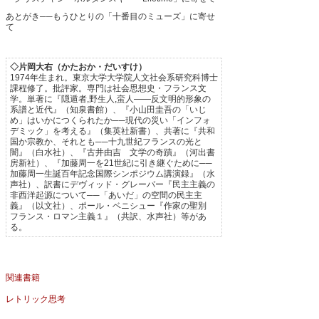
あとがき──もうひとりの「十番目のミューズ」に寄せ
て
◇片岡大右（かたおか・だいすけ）
1974年生まれ。東京大学大学院人文社会系研究科博士
課程修了。批評家。専門は社会思想史・フランス文
学。単著に『隠遁者,野生人,蛮人――反文明的形象の
系譜と近代』（知泉書館）、『小山田圭吾の「いじ
め」はいかにつくられたか──現代の災い「インフォ
デミック」を考える』（集英社新書）、共著に『共和
国か宗教か、それとも──十九世紀フランスの光と
闇』（白水社）、『古井由吉 文学の奇蹟』（河出書
房新社）、『加藤周一を21世紀に引き継ぐために──
加藤周一生誕百年記念国際シンポジウム講演録』（水
声社）、訳書にデヴィッド・グレーバー『民主主義の
非西洋起源について──「あいだ」の空間の民主主
義』（以文社）、ポール・ベニシュー『作家の聖別
フランス・ロマン主義１』（共訳、水声社）等があ
る。
関連書籍
レトリック思考