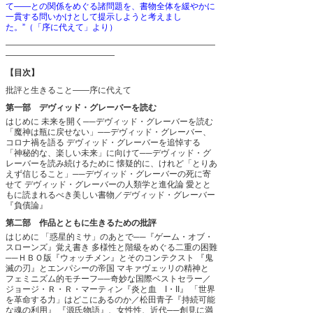
て――との関係をめぐる諸問題を、書物全体を緩やかに
一貫する問いかけとして提示しようと考えまし
た。”（「序に代えて」より）
―――――――――――――――――――――――――
―――――――――――――
【目次】
批評と生きること――序に代えて
第一部 デヴィッド・グレーバーを読む
はじめに
未来を開く──デヴィッド・グレーバーを読む
「魔神は瓶に戻せない」──デヴィッド・グレーバー、
コロナ禍を語る
デヴィッド・グレーバーを追悼する
「神秘的な、楽しい未来」に向けて──デヴィッド・グ
レーバーを読み続けるために
懐疑的に、けれど「とりあ
えず信じること」──デヴィッド・グレーバーの死に寄
せて
デヴィッド・グレーバーの人類学と進化論
愛とと
もに読まれるべき美しい書物／デヴィッド・グレーバー
『負債論』
第二部 作品とともに生きるための批評
はじめに
「惑星的ミサ」のあとで──『ゲーム・オブ・
スローンズ』覚え書き
多様性と階級をめぐる二重の困難
──ＨＢＯ版『ウォッチメン』とそのコンテクスト
『鬼
滅の刃』とエンパシーの帝国
マキァヴェッリの精神と
フェミニズム的モチーフ──奇妙な国際ベストセラー／
ジョージ・Ｒ・Ｒ・マーティン『炎と血 I・II』
「世界
を革命する力」はどこにあるのか／松田青子『持続可能
な魂の利用』
『源氏物語』、女性性、近代──創見に満