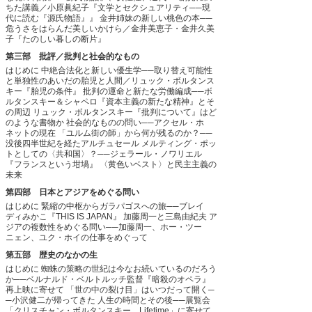
ちた講義／小原眞紀子『文学とセクシュアリティ──現
代に読む『源氏物語』』
金井姉妹の新しい桃色の本──
危うさをはらんだ美しいかけら／金井美恵子・金井久美
子『たのしい暮しの断片』
第三部 批評／批判と社会的なもの
はじめに
中絶合法化と新しい優生学──取り替え可能性
と単独性のあいだの胎児と人間／リュック・ボルタンス
キー『胎児の条件』
批判の運命と新たな労働編成──ボ
ルタンスキー＆シャペロ『資本主義の新たな精神』とそ
の周辺
リュック・ボルタンスキー『批判について』はど
のような書物か
社会的なものの問い──アクセル・ホ
ネットの現在
「ユルム街の師」から何が残るのか？──
没後四半世紀を経たアルチュセール
メルティング・ポッ
トとしての〈共和国〉？──ジェラール・ノワリエル
『フランスという坩堝』
〈黄色いベスト〉と民主主義の
未来
第四部 日本とアジアをめぐる問い
はじめに
緊縮の中枢からガラパゴスへの旅──ブレイ
ディみかこ『THIS IS JAPAN』
加藤周一と三島由紀夫
ア
ジアの複数性をめぐる問い──加藤周一、ホー・ツー
ニェン、ユク・ホイの仕事をめぐって
第五部 歴史のなかの生
はじめに
蜘蛛の策略の世紀は今なお続いているのだろう
か──ベルナルド・ベルトルッチ監督『暗殺のオペラ』
再上映に寄せて
「世の中の裂け目」はいつだって開く─
─小沢健二が帰ってきた
人生の時間とその後──展覧会
「クリスチャン・ボルタンスキー Lifetime」に寄せて