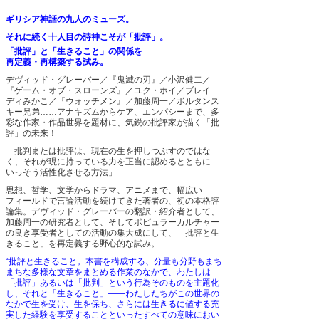
ギリシア神話の九人のミューズ。
それに続く十人目の詩神こそが「批評」。
「批評」と「生きること」の関係を
再定義・再構築する試み。
デヴィッド・グレーバー／『鬼滅の刃』／小沢健二／
『ゲーム・オブ・スローンズ』／ユク・ホイ／ブレイ
ディみかこ／『ウォッチメン』／加藤周一／ボルタンス
キー兄弟……アナキズムからケア、エンパシーまで、多
彩な作家・作品世界を題材に、気鋭の批評家が描く「批
評」の未来！
「批判または批評は、現在の生を押しつぶすのではな
く、それが現に持っている力を正当に認めるとともに
いっそう活性化させる方法」
思想、哲学、文学からドラマ、アニメまで、幅広い
フィールドで言論活動を続けてきた著者の、初の本格評
論集。デヴィッド・グレーバーの翻訳・紹介者として、
加藤周一の研究者として、そしてポピュラーカルチャー
の良き享受者としての活動の集大成にして、「批評と生
きること」を再定義する野心的な試み。
“批評と生きること。本書を構成する、分量も分野もまち
まちな多様な文章をまとめる作業のなかで、わたしは
「批評」あるいは「批判」という行為そのものを主題化
し、それと「生きること」――わたしたちがこの世界の
なかで生を受け、生を保ち、さらには生きるに値する充
実した経験を享受することといったすべての意味におい