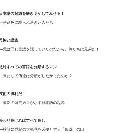
日本語の起源を解き明かしてみせる！
―使命感に駆られ過ぎた人たち
民族と語族
―元は同じ言語を話していたのだから、俺たちは兄弟だ！
絶対すべての言語を分類するマン
―果たして俺達は分類がしたかったのか？
技術の勝利だ！
―最新の研究結果が示す日本語の起源
終わり良ければすべて良し
―検証に世紀の大発見を必要とする「仮説」の山