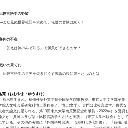
比較言語学の野望
―まだ見ぬ世界祖語を求めて、俺達の冒険は続く！
審判の不在
―「答えは神のみぞ知る」で勝負ができるのか？
：戦いの果てに
―比較言語学の世界を焼き尽くす激論の後に残ったものとは
祐亮（おおやま・ゆうすけ）
4年、栃木県生まれ。福州外語外貿学院外国語学院准教授。東京大学文学部卒業
学院人文社会系研究科博士課程修了。博士(文学)。専門は比較言語学。優秀な
究者の論文に贈られる、第13回東京大学南原繁記念出版賞（2022年）を受賞
論文が『共通スラヴ語：比較言語学の方法と実践』（東京大学出版会）とし
れている。その他の著書に『外国語独習法』（講談社現代新書）、『勉強が