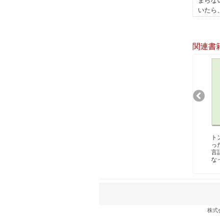
まらな
いたら
関連書
ト
っ
言
な
株式会