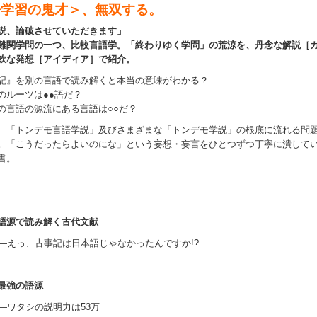
語学習の鬼才＞、無双する。
説、論破させていただきます」
難関学問の一つ、比較言語学。「終わりゆく学問」の荒涼を、丹念な解説［
軟な発想［アイディア］で紹介。
記』を別の言語で読み解くと本当の意味がわかる？
のルーツは●●語だ？
の言語の源流にある言語は○○だ？
、「トンデモ言語学説」及びさまざまな「トンデモ学説」の根底に流れる問
。「こうだったらよいのにな」という妄想・妄言をひとつずつ丁寧に潰して
書。
――――――――――――――――――――――――――――――――――
語源で読み解く古代文献
―えっ、古事記は日本語じゃなかったんですか!?
最強の語源
―ワタシの説明力は53万