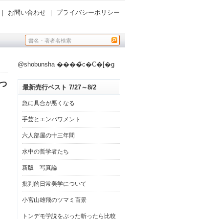
｜
お問い合わせ
｜
プライバシーポリシー
@shobunsha ����̃c�C�[�g
.
っ
最新売行ベスト 7/27～8/2
急に具合が悪くなる
手芸とエンパワメント
六人部屋の十三年間
水中の哲学者たち
新版 写真論
批判的日常美学について
小宮山雄飛のツマミ百景
トンデモ学説をぶった斬ったら比較