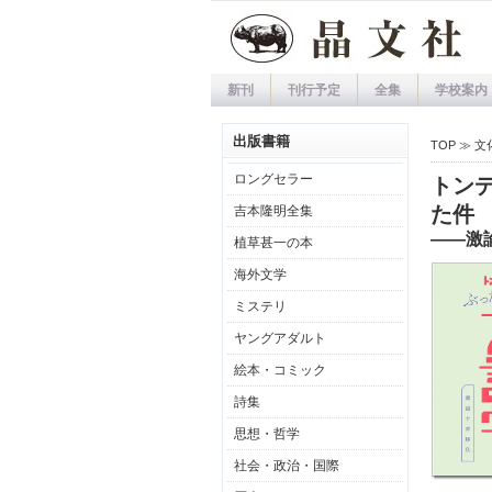
新刊
刊行予定
全集
学校案内
出版書籍
TOP ≫
文
ロングセラー
トン
た件
吉本隆明全集
――激
植草甚一の本
海外文学
ミステリ
ヤングアダルト
絵本・コミック
詩集
思想・哲学
社会・政治・国際