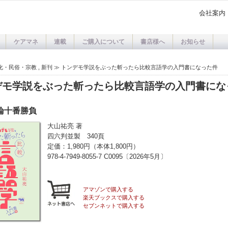
会社案内
ケアマネ
連載
ご購入について
書店様へ
お知らせ
化・民俗・宗教
,
新刊
≫
トンデモ学説をぶった斬ったら比較言語学の入門書になった件
デモ学説をぶった斬ったら比較言語学の入門書にな
論十番勝負
大山祐亮 著
四六判並製 340頁
定価：1,980円（本体1,800円）
978-4-7949-8055-7 C0095〔2026年5月〕
アマゾンで購入する
楽天ブックスで購入する
セブンネットで購入する