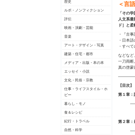
歴史
＜言
ルポ・ノンフィクション
「その学
評伝
人文系最
ド］と柔
映画・演劇・芸能
・『古事
音楽
・日本語
アート・デザイン・写真
・すべて
建築・住宅・都市
などなど
一刀両断
メディア・出版・本の本
真の啓蒙
エッセイ・小説
――――
文化・民俗・宗教
【目次】
仕事・ライフスタイル・ホ
第１章：
ビー
―
暮らし・モノ
食＆レシピ
紀行・トラベル
第２章：
自然・科学
―