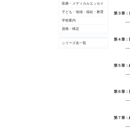
医療・メディカルエッセイ
子ども・地域・福祉・教育
第３章：
学校案内
―
資格・検定
第４章：
シリーズ名一覧
―
第５章：
―
第６章：
―
第７章：
―