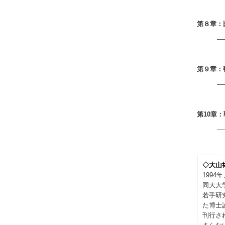
第８章：
―
第９章：
―
第10章
―
◇大山
199
同大大
若手研
た博士
刊行さ