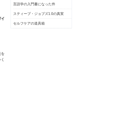
言語学の入門書になった件
スティーブ・ジョブズ1.0の真実
ガイ
セルフケアの道具箱
題を
いく