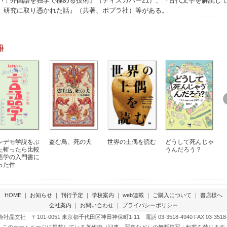
い！外国語を独学で極める技術』（ディスカバー21）、『古代文字を解読し
、研究に取り憑かれた話』（共著、ポプラ社）等がある。
籍
ンデモ学説をぶ
盗む鳥、死の犬
世界の土偶を読む
どうして死んじゃ
た斬ったら比較
うんだろう？
語学の入門書に
った件
HOME
｜
お知らせ
｜
刊行予定
｜
学校案内
｜
web連載
｜
ご購入について
｜
書店様へ
会社案内
｜
お問い合わせ
｜
プライバシーポリシー
社晶文社 〒101-0051 東京都千代田区神田神保町1-11 電話 03-3518-4940 FAX 03-3518-
このホームページに掲載している著作物（記事、写真など）の無断複写・転載を禁じます