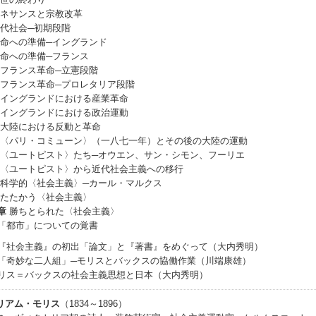
ネサンスと宗教改革
代社会─初期段階
命への準備─イングランド
命への準備─フランス
フランス革命─立憲段階
フランス革命─プロレタリア段階
イングランドにおける産業革命
イングランドにおける政治運動
大陸における反動と革命
〈パリ・コミューン〉（一八七一年）とその後の大陸の運動
〈ユートピスト〉たち─オウエン、サン・シモン、フーリエ
〈ユートピスト〉から近代社会主義への移行
科学的〈社会主義〉─カール・マルクス
たたかう〈社会主義〉
章
勝ちとられた〈社会主義〉
「都市」についての覚書
『社会主義』の初出「論文」と『著書』をめぐって（大内秀明）
「奇妙な二人組」─モリスとバックスの協働作業（川端康雄）
リス＝バックスの社会主義思想と日本（大内秀明）
リアム・モリス
（1834～1896）