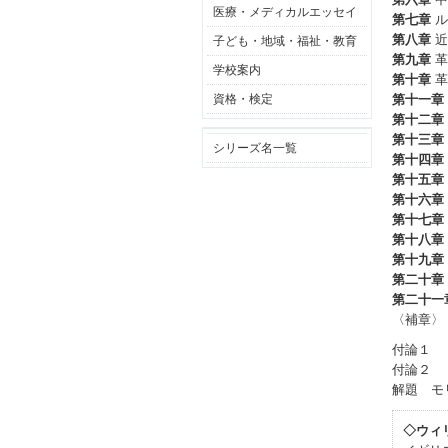
医療・メディカルエッセイ
第七章
ル
第八章
近
子ども・地域・福祉・教育
第九章
革
学校案内
第十章
革
資格・検定
第十一章
第十二章
第十三章
シリーズ名一覧
第十四章
第十五章
第十六章
第十七章
第十八章
第十九章
第二十章
第二十一
〈補章〉
付論１ 
付論２ 
解題 モ
◇ウィ