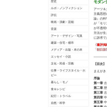
歴史
モダン
ルポ・ノンフィクション
アーツ＆
主義思想
評伝
論』の科
映画・演劇・芸能
が「モリ
が不透明
音楽
方法が生
アート・デザイン・写真
に訴求で
建築・住宅・都市
〈書評掲
「
朝日新
メディア・出版・本の本
エッセイ・小説
――――
文化・民俗・宗教
【目次】
仕事・ライフスタイル・ホ
まえがき
ビー
序論
暮らし・モノ
第一章
古
第二章
歴
食＆レシピ
第三章
古
紀行・トラベル
第四章
中
第五章
中
自然・科学
第六章
中