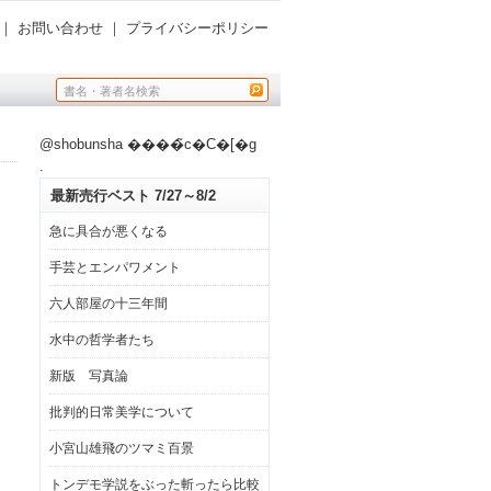
｜
お問い合わせ
｜
プライバシーポリシー
@shobunsha ����̃c�C�[�g
.
最新売行ベスト 7/27～8/2
急に具合が悪くなる
手芸とエンパワメント
六人部屋の十三年間
水中の哲学者たち
新版 写真論
批判的日常美学について
小宮山雄飛のツマミ百景
トンデモ学説をぶった斬ったら比較