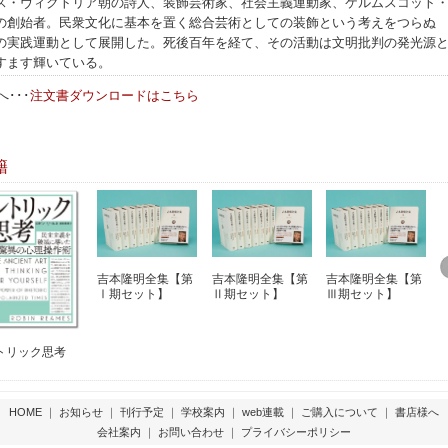
ス・ヴィクトリア朝の詩人、装飾芸術家、社会主義運動家、ケルムスコット
の創始者。民衆文化に基本を置く総合芸術としての装飾という考えをつらぬ
の実践運動として展開した。死後百年を経て、その活動は文明批判の発光源
すます輝いている。
･･･
注文書ダウンロードはこちら
籍
吉本隆明全集【第
吉本隆明全集【第
吉本隆明全集【第
Ⅰ期セット】
Ⅱ期セット】
Ⅲ期セット】
トリック思考
HOME
｜
お知らせ
｜
刊行予定
｜
学校案内
｜
web連載
｜
ご購入について
｜
書店様へ
会社案内
｜
お問い合わせ
｜
プライバシーポリシー