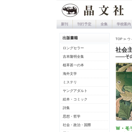
新刊
刊行予定
全集
学校案内
出版書籍
TOP ≫
ウ
ロングセラー
社会
――そ
吉本隆明全集
植草甚一の本
海外文学
ミステリ
ヤングアダルト
絵本・コミック
詩集
思想・哲学
社会・政治・国際
Ｗ・モ