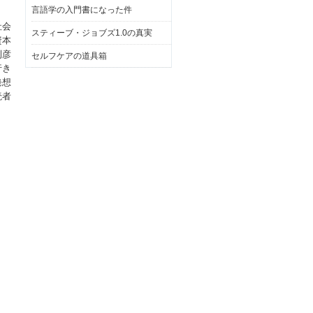
言語学の入門書になった件
社会
スティーブ・ジョブズ1.0の真実
資本
利彦
セルフケアの道具箱
行き
発想
読者