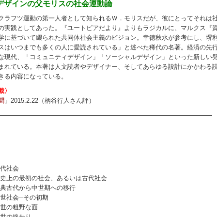
デザインの父モリスの社会運動論
クラフツ運動の第一人者として知られるＷ．モリスだが、彼にとってそれは
の実践としてあった。『ユートピアだより』よりもラジカルに、マルクス『
学に基づいて綴られた共同体社会主義のビジョン。幸徳秋水が参考にし、堺
スはいつまでも多くの人に愛読されている」と述べた稀代の名著。経済の先
な現代、「コミュニティデザイン」「ソーシャルデザイン」といった新しい
まれている。本著は人文読者やデザイナー、そしてあらゆる設計にかかわる
きる内容になっている。
載〉
聞
」2015.2.22（柄谷行人さん評）
――――――――――――――――――――――――――――――――――
代社会
史上の最初の社会、あるいは古代社会
典古代から中世期への移行
世社会─その初期
世の粗野な面
世の終わり