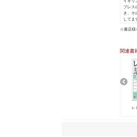
イギリ
プレス
き、そ
してま
☆書店様へ
関連書
レ