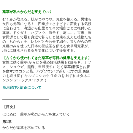
薬草が私のからだを変えていく
むくみが取れる。肌がつやつや。お腹を整える。男性も
女性も元気になる！ 四季折々さまざまに変化する気候
に合わせて、海辺から山里までその場所ごとに根付いた
薬草。ドクダミ、ハブソウ、ヨモギ、葛……。古来、医
食同源として最も身近で暮らしと健康を支えた植物たち
の「ちから」を、レシピと合わせて紹介。昔ながらの在
来種のみを使った日本の伝統茶を伝える食卓研究家が、
現代に継承される薬草文化について提案する。
【古くから使われてきた薬草が毎日の健康を支えます】
女性に効く薬草(からだを温め妊活効果も):ヨモギ、ナツ
メ、ショウガ、熊柳、当帰
男性に効く薬草(肝臓とお腹
を癒す):ウコンと葛、ハブソウ(ハブ茶)、はすの葉
免疫
力を取り戻す:サルノコシカケ
生命力を上げる:オタネニ
ンジン
デトックス:ドクダミ
※お詫びと訂正について
―――――――――――――――――――――――――
―――――――――――――
【目次】
はじめに 薬草が私のからだを変えていく
第1章
からだが薬草を求めている