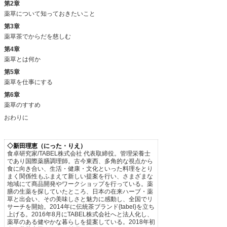
第2章
薬草について知っておきたいこと
第3章
薬草茶でからだを慈しむ
第4章
薬草とは何か
第5章
薬草を仕事にする
第6章
薬草のすすめ
おわりに
◇新田理恵（にった・りえ）
食卓研究家/TABEL株式会社 代表取締役。管理栄養士
であり国際薬膳調理師。古今東西、多角的な視点から
食に向き合い、生活・健康・文化といった料理をとり
まく関係性もふまえて新しい提案を行い、さまざまな
地域にて商品開発やワークショップを行っている。薬
膳の生薬を探していたところ、日本の在来ハーブ・薬
草と出会い、その美味しさと魅力に感動し、全国でリ
サーチを開始。2014年に伝統茶ブランド{tabel}を立ち
上げる。2016年8月にTABEL株式会社へと法人化し、
薬草のある健やかな暮らしを提案している。2018年初