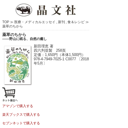
TOP ≫
医療・メディカルエッセイ
,
新刊
,
食＆レシピ
≫
薬草のちから
薬草のちから
――野山に眠る、自然の癒し
新田理恵 著
四六判並製 258頁
定価：1,650円（本体1,500円）
978-4-7949-7025-1 C0077 〔2018
年5月〕
アマゾンで購入する
楽天ブックスで購入する
セブンネットで購入する