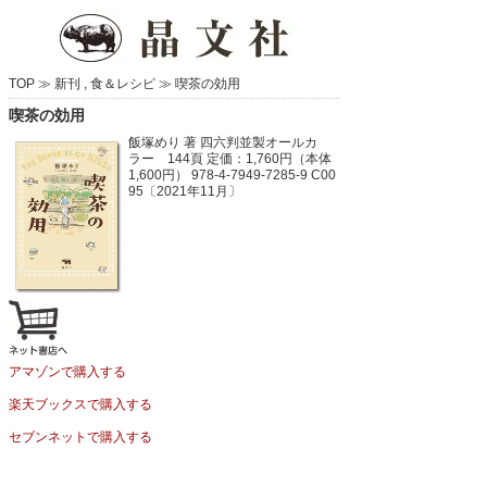
TOP ≫
新刊
,
食＆レシピ
≫
喫茶の効用
喫茶の効用
飯塚めり 著
四六判並製オールカ
ラー 144頁
定価：1,760円（本体
1,600円）
978-4-7949-7285-9 C00
95〔2021年11月〕
アマゾンで購入する
楽天ブックスで購入する
セブンネットで購入する