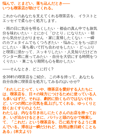
悩んで、とまどい、落ち込んだとき――
いつも喫茶店が助けてくれる。
これからのあなたを支えてくれる喫茶店を、
イラストと
エッセイで柔らかく処方します。
・雨の日に気分を明るくしたい
・都会の真ん中でも旅気
分を味わいたい
・とにかく「ひとり」になりたい
・朝
から気分が上がりません
・家に直帰したくない
・一瞬
のカフェタイムでもくつろぎたい
・悩みごとをちっぽけ
にしたい
・落ち着いて打ち合わせをしたい
・どっぷり
と喫茶に浸かって、スッキリしたい
・人見知りだけどカ
ウンター席に座ってみたい
・自分を大切にする時間をつ
くりたい
・巣ごもり期間も心を動かしたい
――そんなとき、どこに行く?
全36軒の喫茶店をご紹介。
この本を持って、あなたも
自分自身に喫茶店を処方してみるのはいかが?
「わたしにとって、いや、喫茶店を愛好する人たちに
は、喫茶店を、日々の味方につけるために使っている人
も多いはずだ。それは、劇的に効くものではないけれ
ど、いつの間にか元気を底上げしてくれる、ゆっくりと
効くおくすりのようだ。
わたしは、内なる引き出しにたくさんのお店を持ってお
き、いざ出かけるときに、パパッと頭のなかで検索し
て、「これだ」という喫茶店を、己に処方するように選
んでいる。滞在は一瞬だけれど、効用は数日続くことも
ある」(本文より)