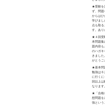
★受験を
ず、問題
からはひ
学びまし
点も取る
す。あり
★４回受
本問題集
題内容も
のハガキ
きました
がとうご
★基本問
勉強は６
に行くに
回以上は
なります
★「合格
想問題を
強という