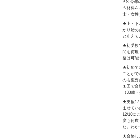
P.S.
う材料を
士・女性
★上・下
かり始め
とあえて
★初受験
問を何度
格は可能
★初めて
ことがで
のも重要
１回で合
（33歳
★支援1
ませてい
12/1
度も何度
た。わか
★合格し