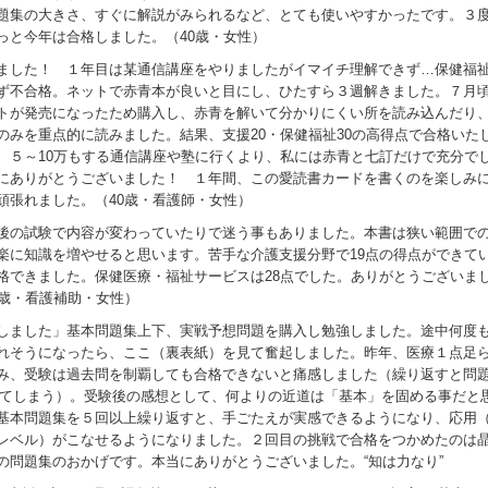
題集の大きさ、すぐに解説がみられるなど、とても使いやすかったです。３
っと今年は合格しました。（40歳・女性）
ました！ １年目は某通信講座をやりましたがイマイチ理解できず…保健福
ず不合格。ネットで赤青本が良いと目にし、ひたすら３週解きました。７月
トが発売になったため購入し、赤青を解いて分かりにくい所を読み込んだり
のみを重点的に読みました。結果、支援20・保健福祉30の高得点で合格いた
 ５～10万もする通信講座や塾に行くより、私には赤青と七訂だけで充分で
にありがとうございました！ １年間、この愛読書カードを書くのを楽しみ
頑張れました。（40歳・看護師・女性）
後の試験で内容が変わっていたりで迷う事もありました。本書は狭い範囲で
楽に知識を増やせると思います。苦手な介護支援分野で19点の得点ができて
格できました。保健医療・福祉サービスは28点でした。ありがとうございま
7歳・看護補助・女性）
しました」基本問題集上下、実戦予想問題を購入し勉強しました。途中何度
れそうになったら、ここ（裏表紙）を見て奮起しました。昨年、医療１点足
み、受験は過去問を制覇しても合格できないと痛感しました（繰り返すと問
えてしまう）。受験後の感想として、何よりの近道は「基本」を固める事だと
基本問題集を５回以上繰り返すと、手ごたえが実感できるようになり、応用
レベル）がこなせるようになりました。２回目の挑戦で合格をつかめたのは
の問題集のおかげです。本当にありがとうございました。“知は力なり”