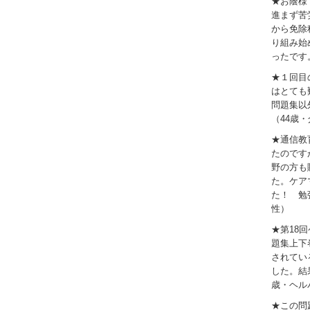
★お蔭様
進まず苦
から免除
り組み始
ったです
★１回目
はとても
問題集以
（44歳
★通信教
たのです
野の方も
た。ケア
た！ 勉
性）
★第18
題集上下
されてい
した。結
歳・ヘル
★この問