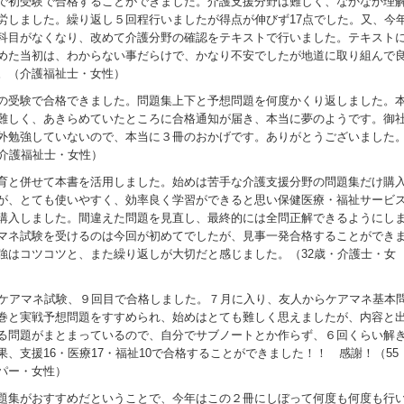
で初受験で合格することができました。介護支援分野は難しく、なかなか理
労しました。繰り返し５回程行いましたが得点が伸びず17点でした。又、今
科目がなくなり、改めて介護分野の確認をテキストで行いました。テキスト
めた当初は、わからない事だらけで、かなり不安でしたが地道に取り組んで
。（介護福祉士・女性）
の受験で合格できました。問題集上下と予想問題を何度かくり返しました。
難しく、あきらめていたところに合格通知が届き、本当に夢のようです。御
外勉強していないので、本当に３冊のおかげです。ありがとうございました
・介護福祉士・女性）
育と併せて本書を活用しました。始めは苦手な介護支援分野の問題集だけ購
が、とても使いやすく、効率良く学習ができると思い保健医療・福祉サービ
購入しました。間違えた問題を見直し、最終的には全問正解できるようにし
マネ試験を受けるのは今回が初めてでしたが、見事一発合格することができ
強はコツコツと、また繰り返しが大切だと感じました。（32歳・介護士・女
回ケアマネ試験、９回目で合格しました。７月に入り、友人からケアマネ基本
巻と実戦予想問題をすすめられ、始めはとても難しく思えましたが、内容と
る問題がまとまっているので、自分でサブノートとか作らず、６回くらい解
果、支援16・医療17・福祉10で合格することができました！！ 感謝！（55
パー・女性）
題集がおすすめだということで、今年はこの２冊にしぼって何度も何度も行