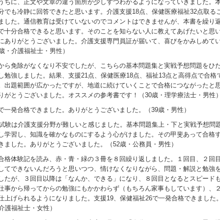
うちに、正文や文章の違う箇所が少しずつわかるようになっていきました。
分でも冷静に回答できたと思います。介護支援18点、保健医療福祉32点取る
ました。通信教育は受けていないのでコメントはできませんが、本書を繰り
で十分合格できると思います。そのことを知らない人に教えてあげたいと思
にありがとうございました。介護支援専門員証が届いて、喜びをかみしめて
7歳・介護福祉士・男性）
から免除がなくなり不安でしたが、こちらの基本問題集と実戦予想問題をひ
し勉強しました。結果、支援21点、保健医療18点、福祉13点と高得点で合格
。出題範囲が広かったですが、地道に続けていくことで合格につながったと
りがとうございました。オススメの参考書です！（30歳・理学療法士・男性
で一発合格できました。ありがとうございました。（39歳・男性）
回試験は介護支援分野が難しいと感じました。基本問題集上・下と実戦予想問
し学習し、知識を確かなものにするよう心がけました。その甲斐あって合格
きました。ありがとうございました。（52歳・公務員・男性）
合格体験記を読み、赤・青・緑の３冊を８回繰り返しました。１回目、２回
してできないんだろうと思いつつ、情けなくなりながら、問題・解説と勉強
したが、３回目以降は「なんか、できる」になり、８回目となるとスピード
仕事から帰ってからの勉強にもかかわらず（もちろん家事もしています）、
仕上げられるようになりました。支援19、保健福祉26で一発合格できました
・介護福祉士・女性）