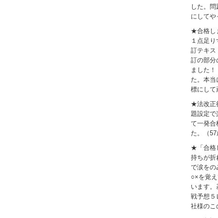
した。問
にしてや
★合格し
１点足り
訂テキス
訂の部分
ました！
た。本当
標にして
★法改正
題設定で
て一発合
た。（5
★「合格
持ちが折
で涙をの
○×を覚
います。
戦予想５
社様のこ