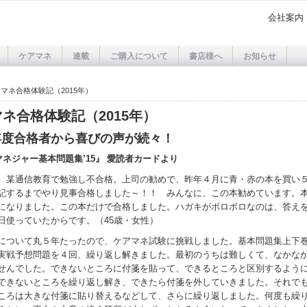
会社案内
ケアマネ
連載
ご購入について
書店様へ
お知らせ
アマネ合格体験記（2015年）
ネ合格体験記（2015年）
5年度合格者から喜びの声が続々！
マネジャー基本問題集’15』 愛読者カードより
、某通信教育で勉強し不合格。上司の勧めで、昨年４月に青・赤の本を買い
記するまでやり見事合格しました～！！ みんなに、この本勧めています。
になりました。この本だけで合格しました。ハガキがボロボロなのは、答え
日使っていたからです。（45歳・女性）
について丸５年たったので、ケアマネ試験に挑戦しました。基本問題集上下
実戦予想問題を４回、繰り返し解きました。最初のうちは難しくて、なかな
せんでした。できないところに付箋を貼って、できるところと区別するよう
できないところを繰り返し解き、できたら付箋を外していきました。それで
ころは大きな付箋に貼り替えるなどして、さらに繰り返しました。何度も繰