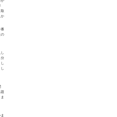
解が
年
に取
良か
本番
社の
。
入し
ス分
まし
まし
問
出題
きま
いま