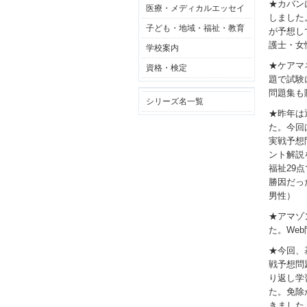
★カバン
医療・メディカルエッセイ
しました
子ども・地域・福祉・教育
が予想し
護士・女
学校案内
★ケアマ
資格・検定
題で試験
問題集も
シリーズ名一覧
★昨年は
た。今回
実戦予想
ント解説
福祉29
勝因だっ
男性）
★アマゾ
た。We
★今回、
戦予想問
り返し学
た。免除
きました