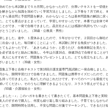
決めてから本試験まで５カ月間しかなかったので、分厚いテキストを一切使
を解きながら知識を深めていく学習方法としました。上下巻を７月で終え、
たすら過去問と予想問題を解き、わからないところは基本問題集の解説に戻
た。とても要点がまとまっていて、学習しやすかったです。本番では全体で4
ことができ、一発で合格できました。晶文社さんには感謝の気持ちでいっぱ
がとうございました。（38歳・公務員・男性）
験しました。途中、１度休みましたので、５年がかりです。２回目から御社
に出会いました。毎日解くことによって、本試験に対する免疫がつきました
とてもよかったです。「あきらめようか」と思うたび、合格体験記を見たり
を必ず送るぞと励みに勉強し、今年は介護16点、保健29点で合格することが
。友人にもすすめて、問題集をプレゼントしました。とても役立ちました。
ざいました！！（39歳・女性）
題集上下巻と合格テキストで第18回介護支援専門員試験に一発合格しました
月から、隙間学習だけで合格できました。問題集は携帯サイズだったので、
も持って行きました。私がしたのはこれだけです。すべてのページを最低で
解いてください。そのうちに理解できるようになり、スラスラ答えがでるよ
。（50歳・介護福祉士・女性）
しました－♪」このハガキを書きたくて書きたくて。基本問題集上下巻と実戦
友人のすすめで購入し、何度も繰り返し取り組みました。子育てをしながら
ことで、隙間時間を活用し、不安な問題に付箋でマーキングし、できるだけ