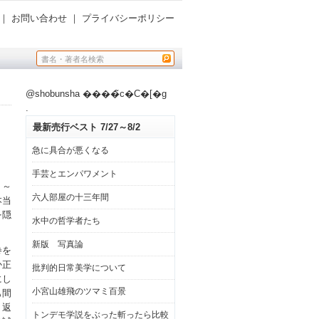
｜
お問い合わせ
｜
プライバシーポリシー
@shobunsha ����̃c�C�[�g
.
最新売行ベスト 7/27～8/2
急に具合が悪くなる
手芸とエンパワメント
５～
六人部屋の十三年間
本当
を隠
水中の哲学者たち
新版 写真論
巻を
か正
批判的日常美学について
にし
小宮山雄飛のツマミ百景
も間
り返
トンデモ学説をぶった斬ったら比較