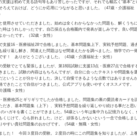
今年の支援は初めて見る語句等もあり苦しかったですが、それでも幅広く“基本”と
そろえておけば、どうにか応用につながると思いました。（47歳・介護福祉
）
と使用させていただきました。始めは全くわからなかった問題も、解くうち
た時はうれしかったです。自己採点も合格圏内で発表が楽しみです。良い問
よかったです。（32歳・女性）
で支援16・医療福祉28で合格しました。基本問題集上下、実戦予想問題、過
も繰り返し解き、間違えた問題はなぜ間違えたかを調べました。独学での一
です！ ありがとうございました。（43歳・介護福祉士・女性）
の受験でとても緊張しましたが、第18回試験に支援13点・医療27点で合格す
きました。試験の内容はもちろんですが、自分に合ったテキストや問題集を
だということが分かりました。決して自慢できるような点数ではありません
格できたことで自信がつきました。公式アプリも使いやすくオススメです。
・介護職・女性）
7・医療他25とギリギリでしたが合格しました。問題集の裏の愛読者カードを
ただき、基本問題集（上下）、実戦予想問題を繰り返しやり続ける事だと思
0にこのハガキを書くことができました。54歳という年は集中力も記憶力もなく、
もくじけて、心も折れました。けど、頑張るしかないという一念で合格しま
りやすい貴社問題集のおかげです。（54歳・無職・女性）
ました！ 今回３度目の受験。２度目の時にこの問題集を知りましたが、上