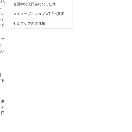
本試
言語学の入門書になった件
こ
返し
スティーブ・ジョブズ1.0の真実
いま
セルフケアの道具箱
いま
たす
で
思い
）
題
する
目
を進
もア
２日
。