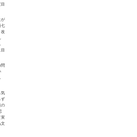
度目
祉が
頃七
、改
し
し
に目
の問
い
し
も気
らず
題の
思
（実
晶文