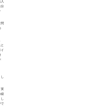
購入
自分
介
な問
の
）
し
集と
ポイ
療
が
・
まし
と実
つ繰
まし
がで