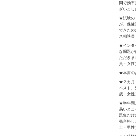
間で効率
ざいまし
★試験の
が、保健
できたの
ス相談員
★インタ
な問題が
ただきま
員・女性
★本書の
★２カ月
ベスト。
歳・女性
★半年間
易いとこ
題集だけ
発合格し
士・男性