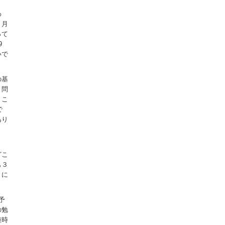
わ
８月
って
9
いで
の基
。問
、こ
で
あり
。
どこ
も３
うに
予
の勉
短時