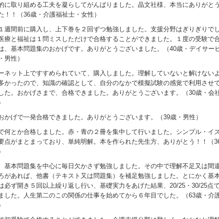
的に取り組める工夫を凝らしてがんばりました。晶文社様、本当にありがと
た！！（36歳・介護福祉士・女性）
１週間前に購入し、上下巻を２回ずつ勉強しました。支援分野はぎりぎりで
医療と福祉は１問ミスしただけで合格することができました。１度の受験で
は、基本問題集のおかげです。ありがとうございました。（40歳・デイサー
・男性）
ーネット上ですすめられていて、購入しました。理解していないと解けない
多かったので、知識の確認として、自分のなかで模擬試験の感覚で利用させ
した。おかげさまで、合格できました。ありがとうございます。（30歳・会
）
おかげで一発合格できました。ありがとうございます。（39歳・男性）
で何とか合格しました。赤・青の２冊を集中して行いました。シンプル・イ
要点がまとまっており、単純明解。本を作られた先生方、ありがとう！！（3
）
、基本問題集を中心に毎日欠かさず勉強しました。その中で理解不足又は間
ろがあれば、他書（テキスト又は問題集）を補足勉強しました。とにかく基
は必ず開き５回以上繰り返し行い、基礎実力をあげた結果、20/25・30/25点
ました。人生第二のこの関係の仕事を始めてから６年目でした。（63歳・介
）