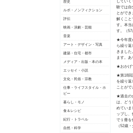
していく
歴史
験では自
ルポ・ノンフィクション
とができ
評伝
解くこと
す。本当
映画・演劇・芸能
す。（5
音楽
★今年度
アート・デザイン・写真
ら繰り返
きました
建築・住宅・都市
ます。あ
メディア・出版・本の本
★おかげ
エッセイ・小説
★第18
文化・民俗・宗教
を繰り返
ことがで
仕事・ライフスタイル・ホ
ビー
★過去の
は、どう
暮らし・モノ
めていま
食＆レシピ
ップし、
紀行・トラベル
で１冊を
（52歳
自然・科学