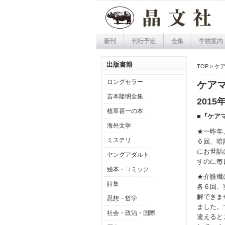
新刊
刊行予定
全集
学校案内
出版書籍
TOP
> ケ
ロングセラー
ケアマ
吉本隆明全集
201
植草甚一の本
■『ケア
海外文学
★一昨年
ミステリ
６回、暗
にお世話
ヤングアダルト
すのに毎
絵本・コミック
★介護職
詩集
各６回、
解できま
思想・哲学
ました。
社会・政治・国際
違えると