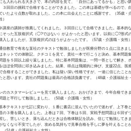
にも入れられる大きさで、本の内容を見て、「自分にあってるかも」と思い
。３回目の挑戦で合格することができました。この本は基礎が学べるので、
ていたより点数が取れました。この本に出会えたことに感謝です。（35歳・
性）
ネ講座の講師が推薦してくれました。３回目にして合格できました。基本的
にそった五肢複択式（◯?ではない）がよかったと思います。以前に◯?形式
購入しましたが、五肢複択式のほうがよかったです。（57歳・介護職・女性
通信教育で有名な某社のテキストで勉強しましたが医療分野の１点に泣きま
はネットでの体験記、クチコミを見て、貴社一本で行こうと決め、基本問題
問題を５回以上繰り返しました。特に基本問題集は、一問一答として解き、
をほぼ全問頭に叩き込みました。結果、得点は飛躍的に伸び、支援22点、医
点で合格することができました。私は疑い深い性格ですが、一途に信じたこと
たと思います。貴社の問題集は最高の合格請負書です。（48歳・介護福祉士
ンのカスタマーレビューを見て購入しました。おかげさまで、今年合格でき
b問題と平行して勉強しました。（50歳・介護職・女性）
基本テキストが七訂に変わり、１番に書店に並んでいたので迷わず、上下巻
題の３冊を購入しました。上巻は７回、下巻は５回、実戦予想問題は６回ず
習し、苦しいとき、落ち込んだときは合格体験記を読み、信じて勉強してき
がなくなり不安でしたが、攻める気持ちで見事合格を手しに夢を叶えること
。（51歳・介護福祉士・女性）