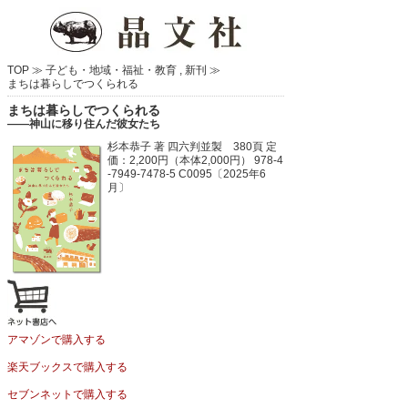
TOP ≫
子ども・地域・福祉・教育
,
新刊
≫
まちは暮らしでつくられる
まちは暮らしでつくられる
――神山に移り住んだ彼女たち
杉本恭子 著
四六判並製 380頁
定
価：2,200円（本体2,000円）
978-4
-7949-7478-5 C0095〔2025年6
月〕
アマゾンで購入する
楽天ブックスで購入する
セブンネットで購入する