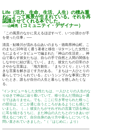
Life（活力、生命、生活、人生）の積み重
ねによって風景が生まれている。それを再
認識させてくれる本でした。
（コミュニティ・デザイナー）
──山崎亮
「この風景のなかに見えるほぼすべて、いつか誰かが手
を使った仕事」──
清流・鮎喰川が流れる山あいのまち・徳島県神山町。こ
のまちに10年近く通う著者と移住・Uターンした女性た
ちによるインタビューで編まれた「神山の生活史」。神
山で暮らす彼女たちは、自らの手で自然と人間の関係を
しなやかに結び直していく。また、彼女たちの日常のさ
さやかな言葉は、「地方創生」「まちづくり」という大
きな言葉を解きほぐす力がある。「まちは一人ひとりの
暮らしでつくられている」というシンプルな事実に気づ
いたとき、誰もが自分の人生と暮らしを慈しみたくな
る。
“インタビューをした女性たちは、一人ひとりの人生のな
りゆきで神山に辿り着いていて、移り住んだ理由は一通
りではありません。でも、ここに引き寄せられた根っこ
の部分は、どこか通じ合うところがあるようにも感じて
いました。（…）彼女たちがそれぞれの言葉で語る神山
に耳を傾けるうちに、また神山の人たちとのつきあいが
増えるにつれて、自分自身のあり方や暮らしについても
問い直されていきました。”（「はじめに」より）
―――――――――――――――――――――――――