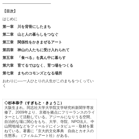
―――――――――――――
【目次】
はじめに
第一章 川を背骨にしたまち
第二章 山と人の暮らしをつなぐ
第三章 関係性をかきまぜるアート
第四章 神山の人たちに受け入れられて
第五章 「食べる」を真ん中に暮らす
第六章 育てるではなく、育つ場をつくる
第七章 まちのコモンズとなる場所
おわりに──一人ひとりの人生がこのまちをつくってい
く
◇杉本恭子（すぎもと・きょうこ）
大阪生まれ。同志社大学大学院文学研究科新聞学専攻
修了。2009年より、京都を拠点にフリーランスのライ
ターとして活動している。アジールになりうる空間、
自治的な場に関心をもち、大学、寺院、NPO法人、中
山間地域などをフィールドにインタビュー・取材を重
ねている。著書に『京大的文化事典 自由とカオスの
生態系』（フィルムアート社）がある。