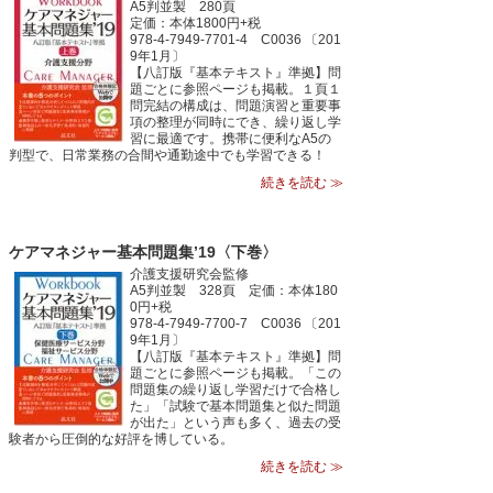
A5判並製 280頁
定価：本体1800円+税
978-4-7949-7701-4 C0036 〔201
9年1月〕
【八訂版『基本テキスト』準拠】問
題ごとに参照ページも掲載。１頁１
問完結の構成は、問題演習と重要事
項の整理が同時にでき、繰り返し学
習に最適です。携帯に便利なA5の
判型で、日常業務の合間や通勤途中でも学習できる！
続きを読む ≫
ケアマネジャー基本問題集’19〈下巻〉
介護支援研究会監修
A5判並製 328頁 定価：本体180
0円+税
978-4-7949-7700-7 C0036 〔201
9年1月〕
【八訂版『基本テキスト』準拠】問
題ごとに参照ページも掲載。「この
問題集の繰り返し学習だけで合格し
た」「試験で基本問題集と似た問題
が出た」という声も多く、過去の受
験者から圧倒的な好評を博している。
続きを読む ≫