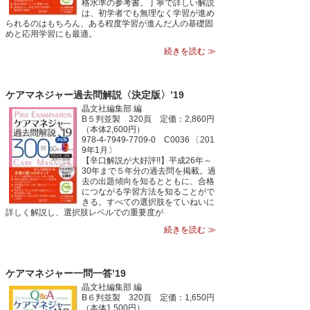
格水準の参考書。丁寧で詳しい解説
は、初学者でも無理なく学習が進め
られるのはもちろん、ある程度学習が進んだ人の基礎固
めと応用学習にも最適。
続きを読む ≫
ケアマネジャー過去問解説〈決定版〉’19
晶文社編集部 編
B５判並製 320頁 定価：2,860円
（本体2,600円）
978-4-7949-7709-0 C0036 〔201
9年1月〕
【辛口解説が大好評!!】平成26年～
30年まで５年分の過去問を掲載。過
去の出題傾向を知るとともに、合格
につながる学習方法を知ることがで
きる。すべての選択肢をていねいに
詳しく解説し、選択肢レベルでの重要度が
続きを読む ≫
ケアマネジャー一問一答’19
晶文社編集部 編
B６判並製 320頁 定価：1,650円
（本体1,500円）