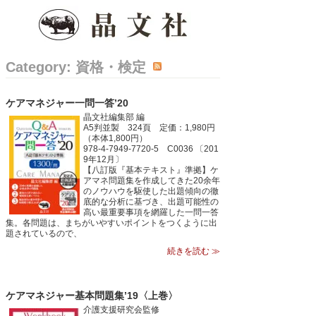
Category: 資格・検定
ケアマネジャー一問一答’20
晶文社編集部 編
A5判並製 324頁 定価：1,980円
（本体1,800円）
978-4-7949-7720-5 C0036 〔201
9年12月〕
【八訂版『基本テキスト』準拠】ケ
アマネ問題集を作成してきた20余年
のノウハウを駆使した出題傾向の徹
底的な分析に基づき、出題可能性の
高い最重要事項を網羅した一問一答
集。各問題は、まちがいやすいポイントをつくように出
題されているので、
続きを読む ≫
ケアマネジャー基本問題集’19〈上巻〉
介護支援研究会監修