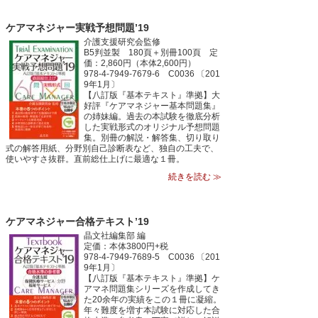
ケアマネジャー実戦予想問題’19
介護支援研究会監修
B5判並製 180頁＋別冊100頁 定
価：2,860円（本体2,600円）
978-4-7949-7679-6 C0036 〔201
9年1月〕
【八訂版『基本テキスト』準拠】大
好評『ケアマネジャー基本問題集』
の姉妹編。過去の本試験を徹底分析
した実戦形式のオリジナル予想問題
集。別冊の解説・解答集、切り取り
式の解答用紙、分野別自己診断表など、独自の工夫で、
使いやすさ抜群。直前総仕上げに最適な１冊。
続きを読む ≫
ケアマネジャー合格テキスト’19
晶文社編集部 編
定価：本体3800円+税
978-4-7949-7689-5 C0036 〔201
9年1月〕
【八訂版『基本テキスト』準拠】ケ
アマネ問題集シリーズを作成してき
た20余年の実績をこの１冊に凝縮。
年々難度を増す本試験に対応した合