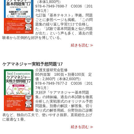
（本体1,800円）
978-4-7949-7698-7 C0036 〔201
7年1月〕
七訂版『基本テキスト』準拠。問題
ごとに参照ページも掲載。「この問
題集の繰り返し学習だけで合格し
た」「試験で基本問題集と似た問題
が出た」という声も多く、過去の受
験者から圧倒的な好評を博している。
続きを読む ≫
ケアマネジャー実戦予想問題’17
介護支援研究会監修
B5判並製 180頁＋別冊100頁 定
価：2,860円（本体2,600円）
978-4-7949-7677-2 C0036 〔201
7年1月〕
大好評『ケアマネジャー基本問題
集』の姉妹編。過去の本試験を徹底
分析した実戦形式のオリジナル予想
問題集。別冊の解説・解答集、切り
取り式の解答用紙、分野別自己診断
表など、独自の工夫で、使いやすさ抜群。直前総仕上げ
に最適な１冊。
続きを読む ≫