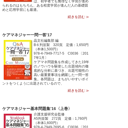
は、初学者でも無理なく学習が進め
られるのはもちろん、ある程度学習が進んだ人の基礎固
めと応用学習にも最適。
続きを読む ≫
ケアマネジャー一問一答’17
晶文社編集部 編
B６判並製 320頁 定価：1,650円
（本体1,500円）
978-4-7949-7717-5 C0036 〔201
7年1月〕
ケアマネ問題集を作成してきた19年
のノウハウを駆使した出題傾向の徹
底的な分析に基づき、出題可能性の
高い最重要事項を網羅した一問一答
集。各問題は、まちがいやすいポイ
ントをつくように出題されているので、
続きを読む ≫
ケアマネジャー基本問題集’16〈上巻〉
介護支援研究会監修
A5判並製 272頁 定価：1,760円
（本体1,600円）
978-4-7949-7695-6 C0036 〔201