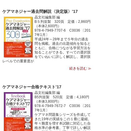
ケアマネジャー過去問解説〈決定版〉’17
晶文社編集部 編
B５判並製 320頁 定価：2,860円
（本体2,600円）
978-4-7949-7707-6 C0036 〔201
7年1月〕
平成24年～28年まで５年分の過去
問を掲載。過去の出題傾向を知ると
ともに、合格につながる学習方法を
知ることができる。すべての選択肢
をていねいに詳しく解説し、選択肢
レベルでの重要度が
続きを読む ≫
ケアマネジャー合格テキスト’17
晶文社編集部 編
B5判並製 520頁 定価：4,180円
（本体3,800円）
978-4-7949-7672-7 C0036 〔201
7年1月〕
ケアマネ問題集シリーズを作成して
きた19年の実績をこの１冊に凝縮。
年々難度を増す本試験に対応した合
格水準の参考書。丁寧で詳しい解説