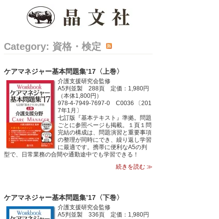
Category: 資格・検定
ケアマネジャー基本問題集’17〈上巻〉
介護支援研究会監修
A5判並製 288頁 定価：1,980円
（本体1,800円）
978-4-7949-7697-0 C0036 〔201
7年1月〕
七訂版『基本テキスト』準拠。問題
ごとに参照ページも掲載。１頁１問
完結の構成は、問題演習と重要事項
の整理が同時にでき、繰り返し学習
に最適です。携帯に便利なA5の判
型で、日常業務の合間や通勤途中でも学習できる！
続きを読む ≫
ケアマネジャー基本問題集’17〈下巻〉
介護支援研究会監修
A5判並製 336頁 定価：1,980円