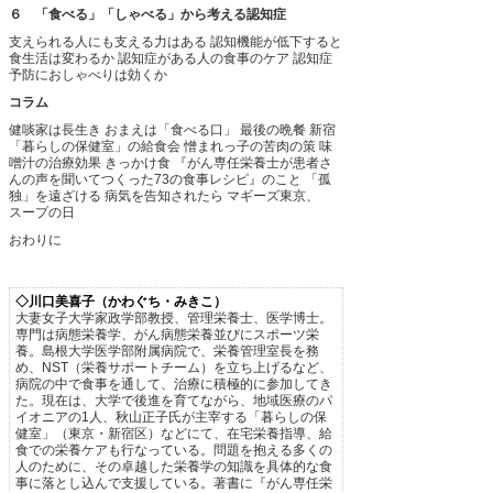
６ 「食べる」「しゃべる」から考える認知症
支えられる人にも支える力はある
認知機能が低下すると
食生活は変わるか
認知症がある人の食事のケア
認知症
予防におしゃべりは効くか
コラム
健啖家は長生き
おまえは「食べる口」
最後の晩餐
新宿
「暮らしの保健室」の給食会
憎まれっ子の苦肉の策
味
噌汁の治療効果
きっかけ食
『がん専任栄養士が患者さ
んの声を聞いてつくった73の食事レシピ』のこと
「孤
独」を遠ざける
病気を告知されたら
マギーズ東京、
スープの日
おわりに
◇川口美喜子（かわぐち・みきこ）
大妻女子大学家政学部教授、管理栄養士、医学博士。
専門は病態栄養学、がん病態栄養並びにスポーツ栄
養。島根大学医学部附属病院で、栄養管理室長を務
め、NST（栄養サポートチーム）を立ち上げるなど、
病院の中で食事を通して、治療に積極的に参加してき
た。現在は、大学で後進を育てながら、地域医療のパ
イオニアの1人、秋山正子氏が主宰する「暮らしの保
健室」（東京・新宿区）などにて、在宅栄養指導、給
食での栄養ケアも行なっている。問題を抱える多くの
人のために、その卓越した栄養学の知識を具体的な食
事に落とし込んで支援している。著書に『がん専任栄