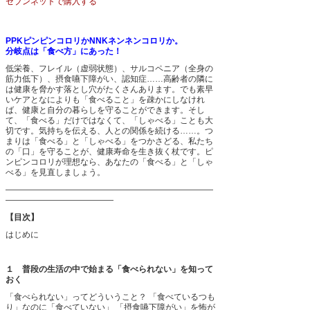
セブンネットで購入する
PPKピンピンコロリかNNKネンネンコロリか。
分岐点は「食べ方」にあった！
低栄養、フレイル（虚弱状態）、サルコペニア（全身の
筋力低下）、摂食嚥下障がい、認知症……高齢者の隣に
は健康を脅かす落とし穴がたくさんあります。でも素早
いケアとなによりも「食べること」を疎かにしなけれ
ば、健康と自分の暮らしを守ることができます。そし
て、「食べる」だけではなくて、「しゃべる」ことも大
切です。気持ちを伝える、人との関係を続ける……。つ
まりは「食べる」と「しゃべる」をつかさどる、私たち
の「口」を守ることが、健康寿命を生き抜く杖です。ピ
ンピンコロリが理想なら、あなたの「食べる」と「しゃ
べる」を見直しましょう。
―――――――――――――――――――――――――
―――――――――――――
【目次】
はじめに
１ 普段の生活の中で始まる「食べられない」を知って
おく
「食べられない」ってどういうこと？
「食べているつも
り」なのに「食べていない」
「摂食嚥下障がい」を怖が