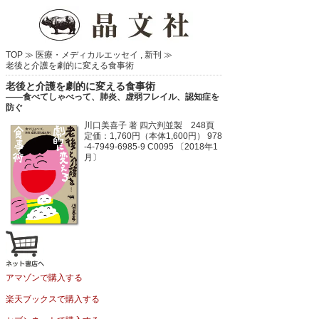
TOP ≫
医療・メディカルエッセイ
,
新刊
≫
老後と介護を劇的に変える食事術
老後と介護を劇的に変える食事術
――食べてしゃべって、肺炎、虚弱フレイル、認知症を
防ぐ
川口美喜子 著
四六判並製 248頁
定価：1,760円（本体1,600円）
978
-4-7949-6985-9 C0095 〔2018年1
月〕
アマゾンで購入する
楽天ブックスで購入する