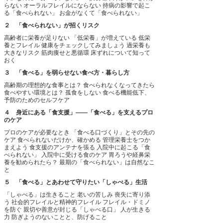
らない
オーラルフレイルにならない
持病の影響で起こ
る「食べられない」
お金がなくて「食べられない」
２ 「食べられない」が招くリスク
高齢者に栄養が足りない
「低栄養」が増えている
低栄
養とフレイル
健康をチェックしてみましょう
過栄養も
大きなリスク
筋肉痩せと悪循環
床ずれについて知って
おく
３ 「食べる」を弱らせない食べ方・暮らし方
高齢期の理想的な食事とは？
食べられなくなってきたら
食べやすい環境とは？
孤食をしない
食べる機能低下、
予防のためのセルフケア
４ 身近にある「食支援」――「食べる」を支えるプロ
のケア
プロのケアが必要なとき
「食べる口づくり」とその先の
ケア
食べられないだけか、確かめる
管理栄養士をつか
まえよう
食支援のアンテナを張る
入院中に起こる「食
べられない」
入院中に受ける食のケア
胃ろうや経鼻栄
養を勧められたら？
最期の「食べられない」は自然なこ
と
５ 「食べる」とあわせて守りたい「しゃべる」生活
「しゃべる」は生きること
老いの苦しみ
喪失に寄り添
う
社会的フレイルと精神的フレイル
フレイル・ドミノ
を防ぐ
親切や善意が封じる「しゃべる口」
人が生きる
力
防ぎようのないことと、防げること