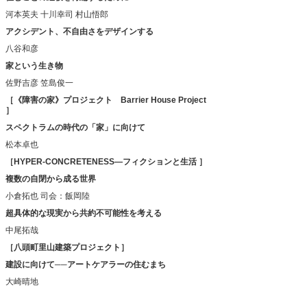
河本英夫
十川幸司
村山悟郎
アクシデント、不自由さをデザインする
八谷和彦
家という生き物
佐野吉彦
笠島俊一
［《障害の家》プロジェクト Barrier House Project
］
スペクトラムの時代の「家」に向けて
松本卓也
［HYPER-CONCRETENESS―フィクションと生活 ］
複数の自閉から成る世界
小倉拓也
司会：飯岡陸
超具体的な現実から共約不可能性を考える
中尾拓哉
［八頭町里山建築プロジェクト］
建設に向けて──アートケアラーの住むまち
大崎晴地