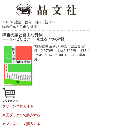
TOP ≫
建築・住宅・都市
,
新刊
≫
障害の家と自由な身体
障害の家と自由な身体
――リハビリとアートを巡る７つの対話
大崎晴地 編
A5判並製 252頁
定
価：2,970円（本体2,700円）
978-4
-7949-7374-0 C0070 〔2023年8
月〕
アマゾンで購入する
楽天ブックスで購入する
セブンネットで購入する