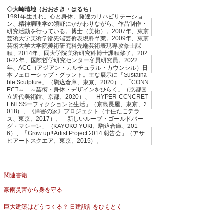
◇大崎晴地（おおさき・はるち）
1981年生まれ。心と身体、発達のリハビリテーショ
ン、精神病理学の領野にかかわりながら、作品制作・
研究活動を行っている。博士（美術）。2007年、東京
芸術大学美術学部先端芸術表現科卒業。2009年、東京
芸術大学大学院美術研究科先端芸術表現専攻修士課
程、2014年、同大学院美術研究科博士課程修了。202
0-22年、国際哲学研究センター客員研究員。2022
年、ACC（アジアン・カルチュラル・カウンシル）日
本フェローシップ・グラント。主な展示に「Sustaina
ble Sculpture」（駒込倉庫、東京、2020）、「CONN
ECT⇔ ～芸術・身体・デザインをひらく」（京都国
立近代美術館、京都、2020）、「HYPER-CONCRET
ENESSーフィクションと生活」（京島長屋、東京、2
018）、《障害の家》プロジェクト（千住たこテラ
ス、東京、2017）、「新しいルーブ・ゴールドバー
グ・マシーン」（KAYOKO YUKI、駒込倉庫、201
6）、「Grow up!! Artist Project 2014 報告会」（アサ
ヒアートスクエア、東京、2015）。
関連書籍
豪雨災害から身を守る
巨大建築はどうつくる？ 日建設計をひもとく