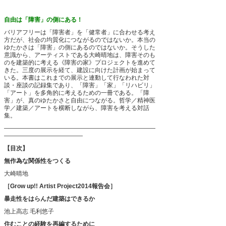
自由は「障害」の側にある！
バリアフリーは「障害者」を「健常者」に合わせる考え
方だが、社会の均質化につながるのではないか。本当の
ゆたかさは「障害」の側にあるのではないか。そうした
意識から、アーティストである大崎晴地は、障害そのも
のを建築的に考える《障害の家》プロジェクトを進めて
きた。三度の展示を経て、建設に向けた計画が始まって
いる。本書はこれまでの展示と連動して行なわれた対
談・座談の記録集であり、「障害」「家」「リハビリ」
「アート」を多角的に考えるための一冊である。「障
害」が、真のゆたかさと自由につながる。哲学／精神医
学／建築／アートを横断しながら、障害を考える対話
集。
―――――――――――――――――――――――――
―――――――――――――
【目次】
無作為な関係性をつくる
大崎晴地
［Grow up!! Artist Project2014報告会］
暴走性をはらんだ建築はできるか
池上高志
毛利悠子
住むことの経験を再編するために