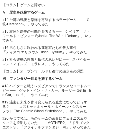
【コラム】ゲームと障がい
Ⅴ 歴史を想像するゲーム
#14 台湾の戦後と恐怖を再訪するホラーゲーム
──「返
校-Detention-」、やってみた
#15 哀悼と歴史の可能性を考える
──「シベリア：ザ・
ワールド・ビフォー Syberia: The World Before」、やっ
てみた
#16 男らしさに呪われる運動家たちの殺人事件
──
「ディスコ エリジウム Disco Elysium」、やってみた
#17 社会運動の理想と抵抗のあいだに
──「スパイダー
マン：マイルズ・モラレス」、やってみた
【コラム】オープンワールドと都市の遊歩者の課題
Ⅵ ファンタジー世界を旅するゲーム
#18 ヘイターと戦うレズビアンでトランスなロードムー
ビー
──「ゲット・イン・ザ・カー、ルーザー Get In Th
e Car, Loser! 」、やってみた
#19 過去と未来を作り変えられる魔女になってどうす
る？
──「コズミックホイール・ホイール・シスター
フッド The Cosmic Wheel Sisterhood」、やってみた
#20 かつて私は、あのゲームの余白にフェミニズムや
クィアを投影していた
──「MOTHER2」「ドラゴンク
エストⅥ」「ファイナルファンタジーⅥ」、やってみた