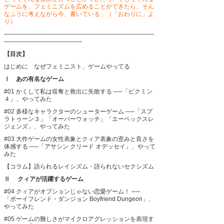
ゲームを、フェミニズムを広めることができたら、そん
なふうに考えながら今、書いている」（「おわりに」よ
り）
―――――――――――――――――――――――――
―――――――――――――
【目次】
はじめに なぜフェミニスト、ゲームやってる
Ⅰ あの有名なゲーム
#01 かくして私は収奪と救出に失敗する
──「ピクミン
４」、やってみた
#02 多様なキャラクターのシューターゲーム
──「スプ
ラトゥーン３」「オーバーウォッチ」「エーペックスレ
ジェンズ」、やってみた
#03 大作ゲームの女性表象とクィア表象の歪みと良さを
体感する
──「アサシン クリード オデッセイ」、やって
みた
【コラム】語られるレイシズム・語られないセクシズム
Ⅱ クィアが活躍するゲーム
#04 クィアがオプションじゃない恋愛ゲーム！
──
「ボーイフレンド・ダンジョン Boyfriend Dungeon」、
やってみた
#05 ゲームの難しさがマイクロアグレッションを表現す