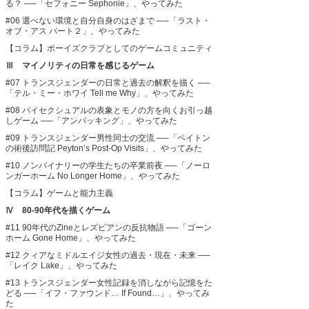
る？
──「セフォニー Sephonie」、やってみた
#06 選べない環境と自分自身のはざまで
──「ラスト・
オブ・アス パート２」、やってみた
【コラム】ボーイズクラブとしてのゲームコミュニティ
Ⅲ マイノリティの日常を感じるゲーム
#07 トランスジェンダーの日常と過去の解釈を描く
──
「テル・ミー・ホワイ Tell me Why」、やってみた
#08 バイセクシュアルの表象とモノの方を向くお引っ越
しゲーム
──「アンパッキング」、やってみた
#09 トランスジェンダー男性同士の交流
──「ペイトン
の術後訪問記 Peyton’s Post-Op Visits」、やってみた
#10 ノンバイナリーの学生たちの卒業前夜
──「ノーロ
ンガーホーム No Longer Home」、やってみた
【コラム】ゲームと能力主義
Ⅳ 80-90年代を描くゲーム
#11 90年代のZineとレズビアンの反抗物語
──「ゴーン
ホーム Gone Home」、やってみた
#12 クィアなミドルエイジ女性の過去・現在・未来
──
「レイク Lake」、やってみた
#13 トランスジェンダー女性記録を消しながら記憶をた
どる
──「イフ・ファウンド… If Found…」、やってみ
た