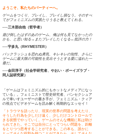
ようこそ、私たちのパーティーへ。
ゲームをつくり、プレイし、プレイし損なう。そのすべ
てがフェミニズムの実践たりうると教えてくれる。
──三木那由他（哲学者）
遊び倒したはずのあのゲーム、俺は何も見てなかったの
かも、と思い知る→またプレイしたくなる←批評の力！
──宇多丸（RHYMESTER）
バックラッシュを恐れぬ勇気、キレキレの知性、さらに
ゲームに最大限の可能性を見出そうとする愛に溢れた一
冊だ。
──金田淳子（社会学研究者、やおい・ボーイズラブ・
同人誌研究家）
「ゲームはフェミニズム的にもホットなメディアになっ
ている」。フェミニストで歴史研究者、パンセクシュア
ルで車いすユーザーの書き手が、フェミニズム・クィア
の視点でビデオゲームを読み解く画期的なエッセイ！
「トラウマを語ったり、現実の世界の問題を考えたり、
そうした行為を少しだけ遠く、少しだけコントロールで
きる状態でやっていく。ゲームのそんな機能に私は助け
られてきた。そこでは自分にとってつらい問題を、距離
をとりつつ思考することができる。この本も、誰かに
とってそんな役割を持つことができたら、そしてそんな