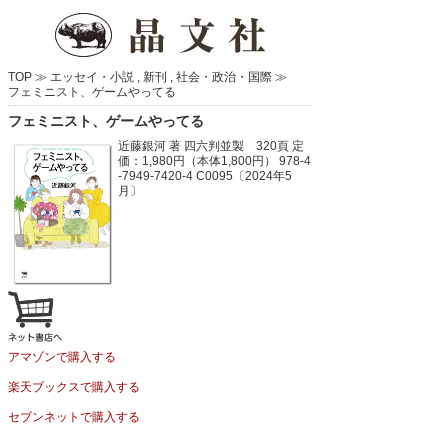
TOP ≫
エッセイ・小説
,
新刊
,
社会・政治・国際
≫
フェミニスト、ゲームやってる
フェミニスト、ゲームやってる
近藤銀河 著
四六判並製 320頁
定
価：1,980円（本体1,800円）
978-4
-7949-7420-4 C0095〔2024年5
月〕
アマゾンで購入する
楽天ブックスで購入する
セブンネットで購入する