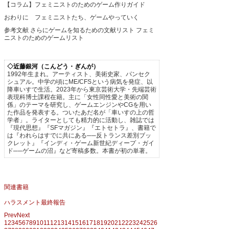
【コラム】フェミニストのためのゲーム作りガイド
おわりに フェミニストたち、ゲームやっていく
参考文献
さらにゲームを知るための文献リスト
フェミ
ニストのためのゲームリスト
◇近藤銀河（こんどう・ぎんが）
1992年生まれ。アーティスト、美術史家、パンセク
シュアル。中学の頃にME/CFSという病気を発症、以
降車いすで生活。2023年から東京芸術大学・先端芸術
表現科博士課程在籍。主に「女性同性愛と美術の関
係」のテーマを研究し、ゲームエンジンやCGを用い
た作品を発表する。ついたあだ名が「車いすの上の哲
学者」。ライターとしても精力的に活動し、雑誌では
『現代思想』『SFマガジン』『エトセトラ』、書籍で
は『われらはすでに共にある──反トランス差別ブッ
クレット』『インディ・ゲーム新世紀ディープ・ガイ
ド──ゲームの沼』など寄稿多数。本書が初の単著。
関連書籍
ハラスメント最終報告
Prev
Next
1
2
3
4
5
6
7
8
9
10
11
12
13
14
15
16
17
18
19
20
21
22
23
24
25
26