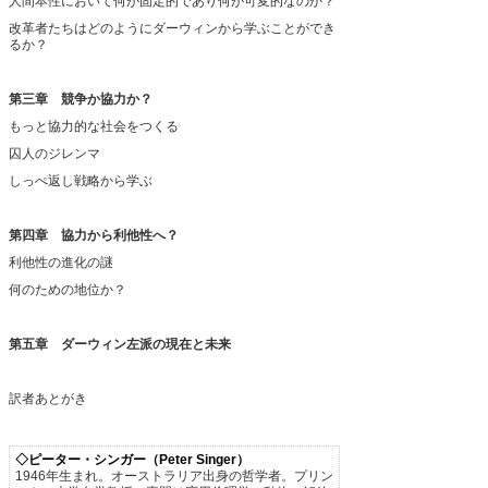
人間本性において何が固定的であり何が可変的なのか？
改革者たちはどのようにダーウィンから学ぶことができ
るか？
第三章 競争か協力か？
もっと協力的な社会をつくる
囚人のジレンマ
しっぺ返し戦略から学ぶ
第四章 協力から利他性へ？
利他性の進化の謎
何のための地位か？
第五章 ダーウィン左派の現在と未来
訳者あとがき
◇ピーター・シンガー（Peter Singer）
1946年生まれ。オーストラリア出身の哲学者。プリン