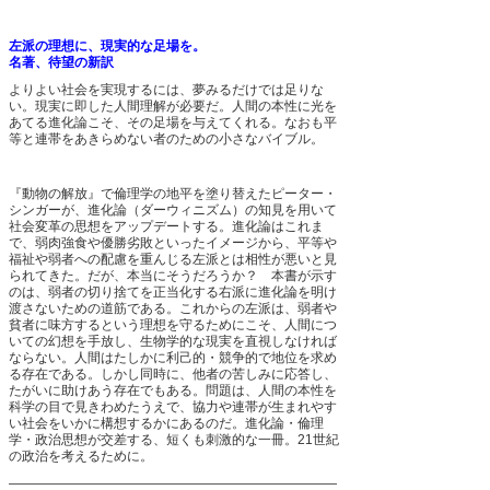
左派の理想に、現実的な足場を。
名著、待望の新訳
よりよい社会を実現するには、夢みるだけでは足りな
い。現実に即した人間理解が必要だ。人間の本性に光を
あてる進化論こそ、その足場を与えてくれる。なおも平
等と連帯をあきらめない者のための小さなバイブル。
『動物の解放』で倫理学の地平を塗り替えたピーター・
シンガーが、進化論（ダーウィニズム）の知見を用いて
社会変革の思想をアップデートする。進化論はこれま
で、弱肉強食や優勝劣敗といったイメージから、平等や
福祉や弱者への配慮を重んじる左派とは相性が悪いと見
られてきた。だが、本当にそうだろうか？ 本書が示す
のは、弱者の切り捨てを正当化する右派に進化論を明け
渡さないための道筋である。これからの左派は、弱者や
貧者に味方するという理想を守るためにこそ、人間につ
いての幻想を手放し、生物学的な現実を直視しなければ
ならない。人間はたしかに利己的・競争的で地位を求め
る存在である。しかし同時に、他者の苦しみに応答し、
たがいに助けあう存在でもある。問題は、人間の本性を
科学の目で見きわめたうえで、協力や連帯が生まれやす
い社会をいかに構想するかにあるのだ。進化論・倫理
学・政治思想が交差する、短くも刺激的な一冊。21世紀
の政治を考えるために。
―――――――――――――――――――――――――