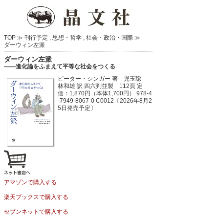
TOP ≫
刊行予定
,
思想・哲学
,
社会・政治・国際
≫
ダーウィン左派
ダーウィン左派
――進化論をふまえて平等な社会をつくる
ピーター・シンガー 著 児玉聡
林和雄 訳
四六判並製 112頁
定
価：1,870円（本体1,700円）
978-4
-7949-8067-0 C0012〔2026年8月2
5日発売予定〕
アマゾンで購入する
楽天ブックスで購入する
セブンネットで購入する