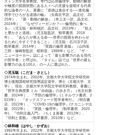
ストン大学名誉教授。専門は応用倫理学。動物の解放
や極度の貧困状態にある人々への支援を提唱する代表
的な論者の一人。著書に『道徳は進歩する──進化倫
理学でひろがる道徳の輪』（矢島壮平訳、晶文社、20
25年）、『新・動物の解放』（井上太一訳、晶文社、
2024年）、『なぜヴィーガンか？──倫理的に食べ
る』（児玉聡・林和雄訳、晶文社、2023年）、『飢え
と豊かさと道徳』（児玉聡監訳、勁草書房、2018
年）、『あなたが救える命──世界の貧困を終わらせ
るために今すぐできること』（児玉聡・石川涼子訳、
勁草書房、2014年）、『実践の倫理 新版』（山内友
三郎・塚崎智監訳、昭和堂、1999年）など。『ザ・
ニューヨーカー』誌によって「最も影響力のある現代
の哲学者」と呼ばれ、『タイム』誌では「世界の最も
影響力のある100人」の一人に選ばれた。
◇児玉聡（こだま・さとし）
1974年生まれ。2002年、京都大学大学院文学研究科
博士後期課程研究指導認定退学。博士（京都大学、文
学）。現在、京都大学大学院文学研究科教授。著書に
『哲学古典授業 ミル『自由論』の歩き方』（光文社新
書、2024年）、『予防の倫理学』(ミネルヴァ書房、2
023年）、『オックスフォード哲学者奇行』（明石書
店、2022年）、『COVID-19の倫理学』(ナカニシヤ出
版、2022年）、『実践・倫理学』（勁草書房、2020
年)、『功利主義入門』（ちくま新書、2012年）、
『功利と直観』（勁草書房、2010年）など。
◇林和雄（はやし・かずお）
1992年生まれ。2022年、京都大学大学院文学研究科