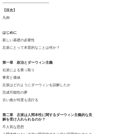
―――――――――――――
【目次】
凡例
はじめに
新しい基礎の必要性
左派にとって本質的なことは何か？
第一章 政治とダーウィン主義
右派による乗っ取り
事実と価値
左派はどのようにダーウィンを誤解したか
完成可能性の夢
古い曲が何度も流行る
第二章 左派は人間本性に関するダーウィン主義的な見
解を受け入れられるのか？
不人気な思想