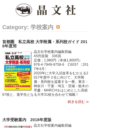
Category: 学校案内
首都圏 私立高校 大学附属・系列校ガイド 201
8年度用
晶文社学校案内編集部編
A5判並製 336頁
定価：1,980円（本体1,800円）
978-4-7949-9758-6 C6037 〔201
7年4月〕
2020年に大学入試改革をむかえる2
017年度中３生に向けて、大学附
属・系列校を提案する一冊。東京・
神奈川・千葉・埼玉・茨城・栃木の
早慶・MARCHをはじめとした高校
67校と、進学先となる大学31校を合わせて掲載！
続きを読む ≫
大学受験案内 2018年度版
晶文社学校案内編集部編