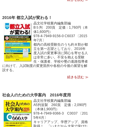
2016年 都立入試が変わる！
晶文社学校案内編集部編
B５判 200頁 定価：1,760円（本
体1,600円）
978-4-7949-9156-0 C6037 〔2015
年7月〕
都内の高校受験生のうち約８割が都
立を第一志望としており、2016年
度入試の変更事項に関心を寄せる人
は非常に多い。不安を抱える受験
生・保護者、学校や塾の進路指導者
に向けて、入試制度の変更箇所や各校の今後の展望を解
説する。
続きを読む ≫
社会人のための大学案内 2016年度用
晶文社学校案内編集部編
A5判並製 260頁 定価：2,090円
（本体1,900円）
978-4-7949-9366-3 C0037 〔201
5年4月〕
キャリアアップ、学歴アップ、資格
取得！ 「いまだから大学で学びた