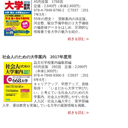
A5判並製 1768頁
定価：2,640円（本体2,400円）
978-4-7949-9798-2 C7037 〔201
7年3月〕
55年の歴史！ 受験案内の決定版。
河合塾、駿台予備学校の２大予備校
の偏差値データをはじめ、圧倒的な
情報量で各大学の魅力を紹介。
続きを読む ≫
社会人のための大学案内 2017年度用
晶文社学校案内編集部編
A5判並製 260頁 定価：2,090円
（本体1,900円）
978-4-7949-9366-3 C0037 〔201
6年4月〕
キャリアアップ、学歴アップ、資格
取得！ 「いまだから大学で学びた
い」と考えている社会人のための大
学案内。社会人が利用しやすい社会
人入試・社会人編入学と、医学部編
入学、通信教育を実施している大学の最新情報を掲載。
続きを読む ≫