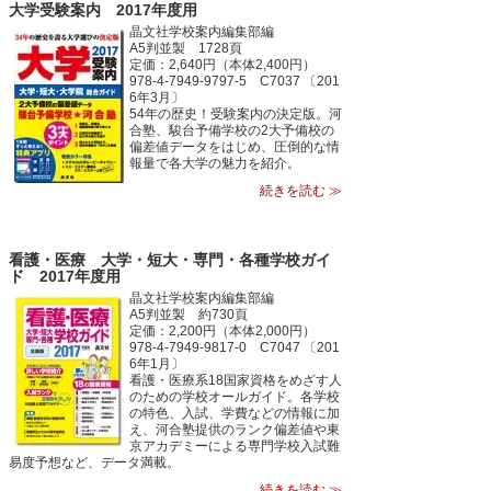
大学受験案内 2017年度用
晶文社学校案内編集部編
A5判並製 1728頁
定価：2,640円（本体2,400円）
978-4-7949-9797-5 C7037 〔201
6年3月〕
54年の歴史！受験案内の決定版。河
合塾、駿台予備学校の2大予備校の
偏差値データをはじめ、圧倒的な情
報量で各大学の魅力を紹介。
続きを読む ≫
看護・医療 大学・短大・専門・各種学校ガイ
ド 2017年度用
晶文社学校案内編集部編
A5判並製 約730頁
定価：2,200円（本体2,000円）
978-4-7949-9817-0 C7047 〔201
6年1月〕
看護・医療系18国家資格をめざす人
のための学校オールガイド。各学校
の特色、入試、学費などの情報に加
え、河合塾提供のランク偏差値や東
京アカデミーによる専門学校入試難
易度予想など、データ満載。
続きを読む ≫