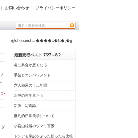
｜
お問い合わせ
｜
プライバシーポリシー
@shobunsha ����̃c�C�[�g
.
最新売行ベスト 7/27～8/2
急に具合が悪くなる
ツ
手芸とエンパワメント
に
六人部屋の十三年間
 ≫
水中の哲学者たち
新版 写真論
批判的日常美学について
小宮山雄飛のツマミ百景
ロダ
トンデモ学説をぶった斬ったら比較