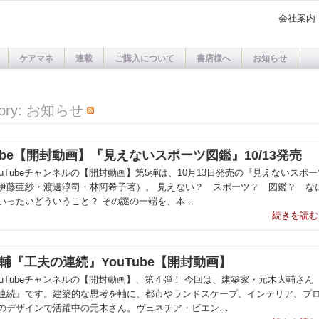
会社案内
ケアマネ
連載
ご購入について
書店様へ
お知らせ
gory: お知らせ
Tube【開封動画】『見えないスポーツ図鑑』10/13発売
ouTubeチャンネルの【開封動画】第5弾は、10月13日発売の『見えないスポー
伊藤亜紗・渡邊淳司・林阿希子著）。 見えない？ スポーツ？ 図鑑？ な
いったいどういうこと？ その謎の一端を、本…
続きを読む
輔『工夫の連続』YouTube【開封動画】
ouTubeチャンネルの【開封動画】、第４弾！ 今回は、建築家・元木大輔さん
連続』です。建築的な思考を軸に、都市やランドスケープ、インテリア、プ
のデザインで活躍中の元木さん。ヴェネチア・ビエン…