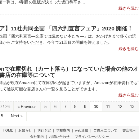
ube第一弾は、4刷目の重版が決まった坂口恭平さ…
続きを読む
ア】11社共同企画 「四六判宣言フェア」2020 開催！
同企画「四六判宣言―文庫では読めない本たち―」は、おかげさまで多くの読
様からご支持をいただき、今年で21回目の開催を迎えました。
続きを読む
zonで在庫切れ（カート落ち）になっていた場合の他のオ
書店の在庫等について
商品が現在Amazonにて在庫切れが起きていますが、Amazonが在庫切れでも
にて通販可能な書店さんの一覧を見ることができます。
続きを読む
0 / 26
« Previous
5
6
7
8
9
10
11
12
13
15
Next »
HOME
｜
お知らせ
｜
刊行予定
｜
学校案内
｜
web連載
｜
ご購入について
｜
書店様へ
会社案内
｜
お問い合わせ
｜
プライバシーポリシー