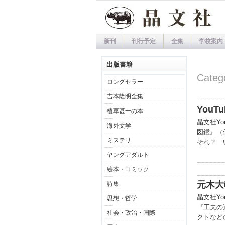
新刊
刊行予定
全集
学校案内
出版書籍
Cate
ロングセラー
吉本隆明全集
You
植草甚一の本
晶文社Y
海外文学
図鑑』（
ミステリ
それ？ 
ヤングアダルト
絵本・コミック
元木大
詩集
晶文社Y
思想・哲学
『工夫の
社会・政治・国際
クトなど