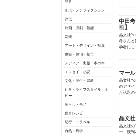
歴史
ルポ・ノンフィクション
評伝
中田考
画】
映画・演劇・芸能
晶文社Y
音楽
考さんと
アート・デザイン・写真
学者にし
建築・住宅・都市
メディア・出版・本の本
エッセイ・小説
マール
晶文社Yo
文化・民俗・宗教
のデザイ
仕事・ライフスタイル・ホ
た話題の
ビー
暮らし・モノ
食＆レシピ
晶文社
紀行・トラベル
晶文社の
自然・科学
ー、既刊