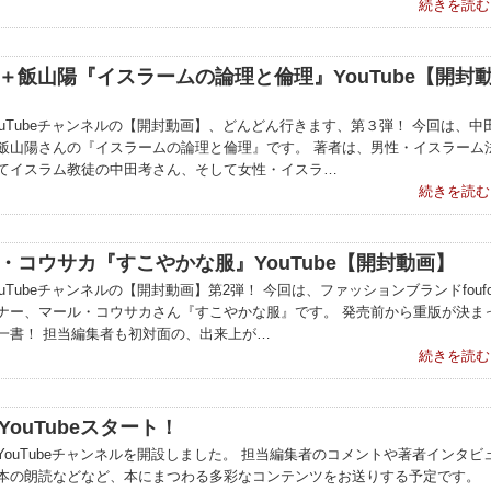
続きを読む
＋飯山陽『イスラームの論理と倫理』YouTube【開封
ouTubeチャンネルの【開封動画】、どんどん行きます、第３弾！ 今回は、中
飯山陽さんの『イスラームの論理と倫理』です。 著者は、男性・イスラーム
てイスラム教徒の中田考さん、そして女性・イスラ…
続きを読む
・コウサカ『すこやかな服』YouTube【開封動画】
uTubeチャンネルの【開封動画】第2弾！ 今回は、ファッションブランドfoufo
ナー、マール・コウサカさん『すこやかな服』です。 発売前から重版が決ま
一書！ 担当編集者も初対面の、出来上が…
続きを読む
YouTubeスタート！
YouTubeチャンネルを開設しました。 担当編集者のコメントや著者インタビ
本の朗読などなど、本にまつわる多彩なコンテンツをお送りする予定です。