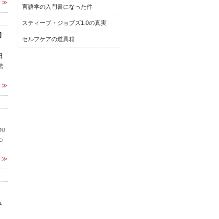
 ≫
言語学の入門書になった件
スティーブ・ジョブズ1.0の真実
動
セルフケアの道具箱
田
法
 ≫
u
っ
 ≫
ュ