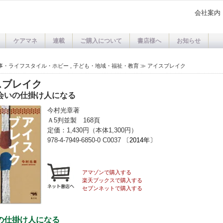
会社案内
ケアマネ
連載
ご購入について
書店様へ
お知らせ
事・ライフスタイル・ホビー
,
子ども・地域・福祉・教育
≫
アイスブレイク
スブレイク
会いの仕掛け人になる
今村光章著
Ａ5判並製 168頁
定価：1,430円（本体1,300円）
978-4-7949-6850-0 C0037
〔2014年〕
アマゾンで購入する
楽天ブックスで購入する
セブンネットで購入する
の仕掛け人になる