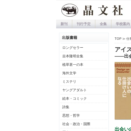
新刊
刊行予定
全集
学校案内
出版書籍
TOP ≫
仕
ロングセラー
アイ
――出
吉本隆明全集
植草甚一の本
海外文学
ミステリ
ヤングアダルト
絵本・コミック
詩集
思想・哲学
社会・政治・国際
出会い