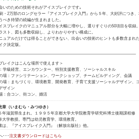
会いのための技術それがアイスブレイクです｡
0刷・2万部のロングセラー『アイスブレイク入門』から５年、大好評につき、
うべき待望の続編が生まれました。
イスブレイクのマニュアル部分を大幅に増やし、選りすぐりの50項目を収録
ラスト、図も多数収録し、よりわかりやすい構成に。
ニュアルだけでは得ることができない、出会いの技術のヒントも多数含まれ
イク決定版。
――――――――――――――――――――――――――――――――――
ブレイクはこんな場所で使えます＞
：学級経営、エンカウンター、特別支援教育、ソーシャルスキル
の場：ファシリテーション、ワークショップ、チームビルディング、会議
の場：まちづくり、環境教育、開発教育、子育て支援ソーシャルデザイン、
デザイン
場：合コン、街コン、婚活
光章（いまむら・みつゆき）
５年滋賀県生まれ。１９９５年京都大学大学院教育学研究科博士後期課程修
阜大学教授。専門は幼児教育学、環境教育。
書は、『アイスブレイク入門』（解放出版社）他。
･･･
注文書ダウンロードはこちら