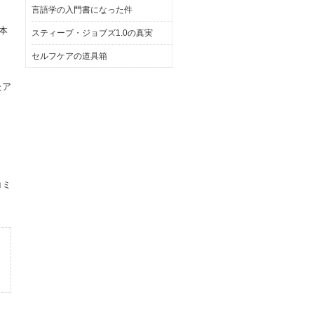
言語学の入門書になった件
本
スティーブ・ジョブズ1.0の真実
セルフケアの道具箱
。
たア
コミ