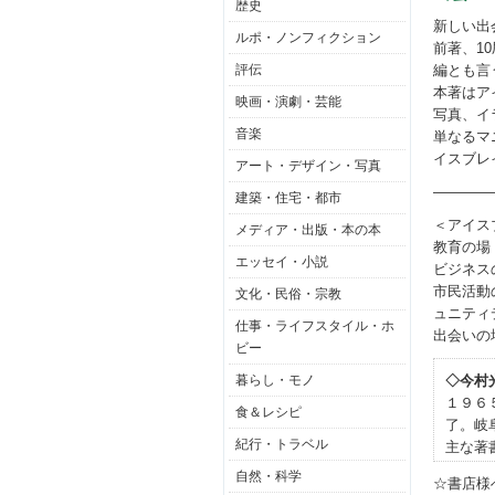
歴史
新しい出
ルポ・ノンフィクション
前著、1
評伝
編とも言
本著はア
映画・演劇・芸能
写真、イ
音楽
単なるマ
イスブレ
アート・デザイン・写真
――――
建築・住宅・都市
＜アイス
メディア・出版・本の本
教育の場
エッセイ・小説
ビジネス
市民活動
文化・民俗・宗教
ュニティ
仕事・ライフスタイル・ホ
出会いの
ビー
暮らし・モノ
◇今村
１９６
食＆レシピ
了。岐
紀行・トラベル
主な著
自然・科学
☆書店様へ