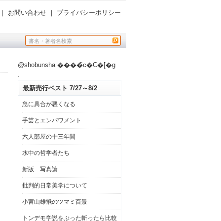
｜
お問い合わせ
｜
プライバシーポリシー
@shobunsha ����̃c�C�[�g
.
最新売行ベスト 7/27～8/2
急に具合が悪くなる
手芸とエンパワメント
六人部屋の十三年間
水中の哲学者たち
新版 写真論
批判的日常美学について
小宮山雄飛のツマミ百景
トンデモ学説をぶった斬ったら比較