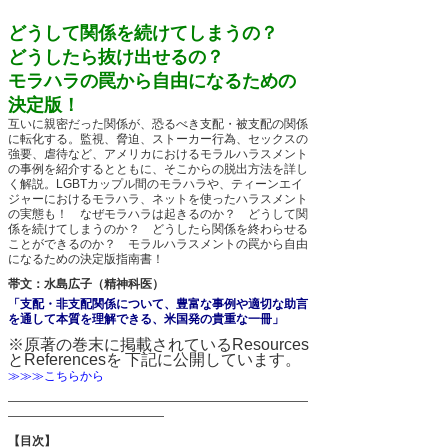
どうして関係を続けてしまうの？
どうしたら抜け出せるの？
モラハラの罠から自由になるための
決定版！
互いに親密だった関係が、恐るべき支配・被支配の関係
に転化する。監視、脅迫、ストーカー行為、セックスの
強要、虐待など、アメリカにおけるモラルハラスメント
の事例を紹介するとともに、そこからの脱出方法を詳し
く解説。LGBTカップル間のモラハラや、ティーンエイ
ジャーにおけるモラハラ、ネットを使ったハラスメント
の実態も！ なぜモラハラは起きるのか？ どうして関
係を続けてしまうのか？ どうしたら関係を終わらせる
ことができるのか？ モラルハラスメントの罠から自由
になるための決定版指南書！
帯文：水島広子（精神科医）
「支配・非支配関係について、豊富な事例や適切な助言
を通して本質を理解できる、米国発の貴重な一冊」
※原著の巻末に掲載されているResources
とReferencesを
下記に公開しています。
≫≫≫こちらから
―――――――――――――――――――――――――
―――――――――――――
【目次】