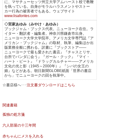
に、マサチューセッツ州立大学アムハースト校で教鞭
を執っている。自身がモラルハラスメントやストー
カー行為の被害者でもある。ウェブサイト
www.lisafontes.com
◇宮家あゆみ（みやけ・あゆみ）
ブックジャム・ブックス代表。ニューヨーク在住。ラ
イター・翻訳者・編集者。神奈川県鎌倉市出身。
ニューヨーク大学大学院卒。アメリカ文学専門誌『ア
メリカン・ブックジャム』の取材、執筆、編集ほか出
版業務全般に携わる。訳書に『ブックストア――
ニューヨークで最も愛された書店』『チャスとリサ、
台所でパンダに会う』『ガール・クック』『マイ・
ハート・ビート』『ドラッグカルチャー――アメリカ
文化の光と影（1945～2000年）』『シバの女王の
娘』などがある。朝日新聞GLOBE紙面「世界の書店
から」でニューヨークの回を執筆中。
☆書店様へ･･･
注文書ダウンロードはこちら
関連書籍
孤独の処方箋
六人部屋の十三年間
赤ちゃんにメスを入れる