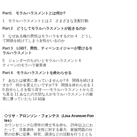
Part1 モラルハラスメントとは何か?
1 モラルハラスメントとは
2 さまざまな支配行動
Part 2 どうしてモラルハラスメントが起きるのか
3 なぜある種の男性はモラハラをするのか
4 どうし
て関係を続けてしまう女性がいるのか
Part 3 LGBT、男性、ティーンエイジャーが受けるモ
ラルハラスメント
5 ジェンダーのちがいとモラルハラスメント
6
ティーンのモラハラ被害者
Part 4 モラルハラスメントを終わらせる
7 あなたは被害に遭っていませんか?
8 関係を続けま
すか? 何かを変えたいですか?
9 関係を終わらせる
1
0 自分らしさを取り戻す――モラルハラスメントから立
ち直る
11 あなたの大切な人がモラルハラスメントの被
害に遭っていたら
12 結論
◇
リサ・アロンソン・フォンテス（Lisa Aronson Fon
tes）
カウンセリング心理学の博士号を持ち、25年以上にわ
たって、児童虐待、女性に対する暴力、家族問題の分
野の仕事に従事。研究、講演などの活動を行うととも