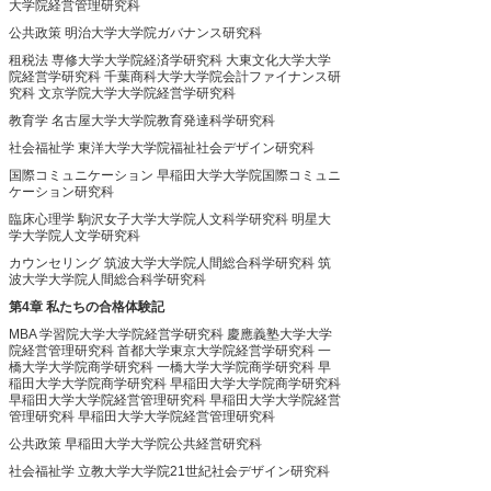
大学院経営管理研究科
公共政策
明治大学大学院ガバナンス研究科
租税法
専修大学大学院経済学研究科
大東文化大学大学
院経営学研究科
千葉商科大学大学院会計ファイナンス研
究科
文京学院大学大学院経営学研究科
教育学
名古屋大学大学院教育発達科学研究科
社会福祉学
東洋大学大学院福祉社会デザイン研究科
国際コミュニケーション
早稲田大学大学院国際コミュニ
ケーション研究科
臨床心理学
駒沢女子大学大学院人文科学研究科
明星大
学大学院人文学研究科
カウンセリング
筑波大学大学院人間総合科学研究科
筑
波大学大学院人間総合科学研究科
第4章 私たちの合格体験記
MBA
学習院大学大学院経営学研究科
慶應義塾大学大学
院経営管理研究科
首都大学東京大学院経営学研究科
一
橋大学大学院商学研究科
一橋大学大学院商学研究科
早
稲田大学大学院商学研究科
早稲田大学大学院商学研究科
早稲田大学大学院経営管理研究科
早稲田大学大学院経営
管理研究科
早稲田大学大学院経営管理研究科
公共政策
早稲田大学大学院公共経営研究科
社会福祉学
立教大学大学院21世紀社会デザイン研究科