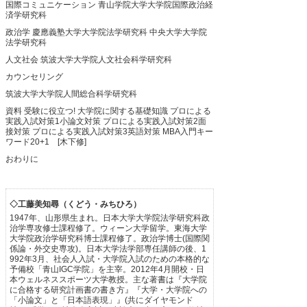
国際コミュニケーション
青山学院大学大学院国際政治経
済学研究科
政治学
慶應義塾大学大学院法学研究科
中央大学大学院
法学研究科
人文社会
筑波大学大学院人文社会科学研究科
カウンセリング
筑波大学大学院人間総合科学研究科
資料
受験に役立つ! 大学院に関する基礎知識
プロによる
実践入試対策1小論文対策
プロによる実践入試対策2面
接対策
プロによる実践入試対策3英語対策
MBA入門キー
ワード20+1 [木下修]
おわりに
◇工藤美知尋（くどう・みちひろ）
1947年、山形県生まれ。日本大学大学院法学研究科政
治学専攻修士課程修了。ウィーン大学留学。東海大学
大学院政治学研究科博士課程修了。政治学博士(国際関
係論・外交史専攻)。日本大学法学部専任講師の後、1
992年3月、社会人入試・大学院入試のための本格的な
予備校「青山IGC学院」を主宰。2012年4月開校・日
本ウェルネススポーツ大学教授。主な著書は『大学院
に合格する研究計画書の書き方』『大学・大学院への
「小論文」と「日本語表現」』(共にダイヤモンド