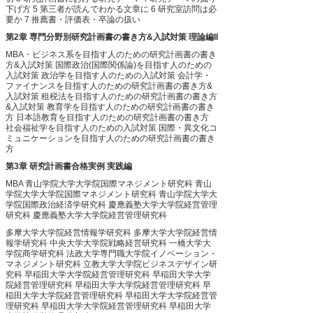
下げ方
5 第三者が読んでわかる文章に
6 研究室訪問は必
要か
7 推薦書・評価表・卒論の扱い
第2章 専門分野別研究計画書の書き方&入試対策 理論編II
MBA・ビジネス系を目指す人のための研究計画書の書き
方&入試対策
国際政治(国際関係論)を目指す人のための
入試対策
政治学を目指す人のための入試対策
会計学・
ファイナンスを目指す人のための研究計画書の書き方&
入試対策
租税法を目指す人のための研究計画書の書き方
&入試対策
教育学を目指す人のための研究計画書の書き
方
日本語教育を目指す人のための研究計画書の書き方
社会福祉学を目指す人のための入試対策
国際・異文化コ
ミュニケーションを目指す人のための研究計画書の書き
方
第3章 研究計画書合格実例 実践編
MBA
青山学院大学大学院国際マネジメント研究科
青山
学院大学大学院国際マネジメント研究科
青山学院大学大
学院国際政治経済学研究科
慶應義塾大学大学院経営管理
研究科
慶應義塾大学大学院経営管理研究科
多摩大学大学院経営情報学研究科
多摩大学大学院経営情
報学研究科
中央大学大学院戦略経営研究科
一橋大学大
学院商学研究科
法政大学専門職大学院イノベーション・
マネジメント研究科
立教大学大学院ビジネスデザイン研
究科
早稲田大学大学院経営管理研究科
早稲田大学大学
院経営管理研究科
早稲田大学大学院経営管理研究科
早
稲田大学大学院経営管理研究科
早稲田大学大学院経営管
理研究科
早稲田大学大学院経営管理研究科
早稲田大学