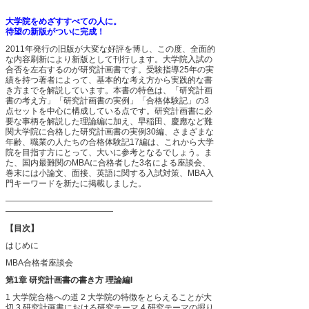
大学院をめざすすべての人に。
待望の新版がついに完成！
2011年発行の旧版が大変な好評を博し、この度、全面的
な内容刷新により新版として刊行します。大学院入試の
合否を左右するのが研究計画書です。受験指導25年の実
績を持つ著者によって、基本的な考え方から実践的な書
き方までを解説しています。本書の特色は、「研究計画
書の考え方」「研究計画書の実例」「合格体験記」の3
点セットを中心に構成している点です。研究計画書に必
要な事柄を解説した理論編に加え、早稲田、慶應など難
関大学院に合格した研究計画書の実例30編、さまざまな
年齢、職業の人たちの合格体験記17編は、これから大学
院を目指す方にとって、大いに参考となるでしょう。ま
た、国内最難関のMBAに合格者した3名による座談会、
巻末には小論文、面接、英語に関する入試対策、MBA入
門キーワードを新たに掲載しました。
―――――――――――――――――――――――――
―――――――――――――
【目次】
はじめに
MBA合格者座談会
第1章 研究計画書の書き方 理論編I
1 大学院合格への道
2 大学院の特徴をとらえることが大
切
3 研究計画書における研究テーマ
4 研究テーマの掘り