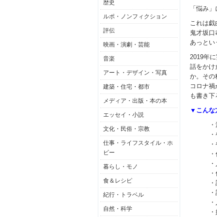
歴史
「悩み」
ルポ・ノンフィクション
これは戯曲
評伝
鬼才坂口
あっとい
映画・演劇・芸能
2019
音楽
話をかけ
アート・デザイン・写真
か。その
コロナ禍
建築・住宅・都市
も書き下
メディア・出版・本の本
▼こんな
エッセイ・小説
・
文化・民俗・宗教
・
仕事・ライフスタイル・ホ
・
ビー
・
・
暮らし・モノ
・
食＆レシピ
・
・
紀行・トラベル
・
自然・科学
・