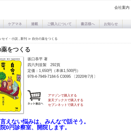
会社案内
ケアマネ
連載
ご購入について
書店様へ
お知らせ
ッセイ・小説
,
新刊
≫
自分の薬をつくる
の薬をつくる
坂口恭平 著
四六判並製 292頁
定価：1,650円（本体1,500円）
978-4-7949-7184-5 C0095 〔2020年7月〕
アマゾンで購入する
楽天ブックスで購入する
セブンネットで購入する
も言えない悩みは、みんなで話そう。
院0円診察室、開院します。