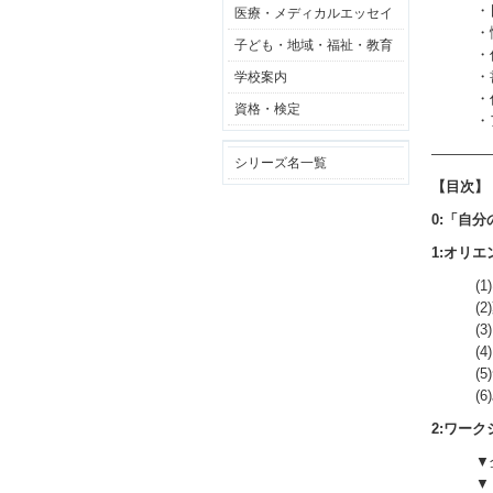
・
医療・メディカルエッセイ
・
子ども・地域・福祉・教育
・
・
学校案内
・
資格・検定
・
――――
シリーズ名一覧
【目次】
0:「自
1:オリ
(
(
(
(
(
(
2:ワー
▼
▼