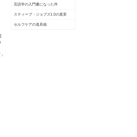
言語学の入門書になった件
スティーブ・ジョブズ1.0の真実
セルフケアの道具箱
電
の
て」