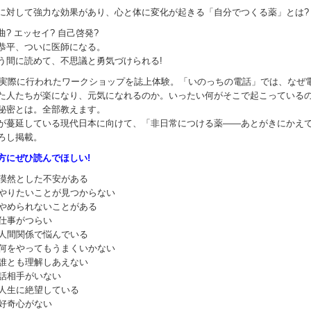
に対して強力な効果があり、心と体に変化が起きる「自分でつくる薬」とは?
? エッセイ? 自己啓発?
恭平、ついに医師になる。
う間に読めて、不思議と勇気づけられる!
年に実際に行われたワークショップを誌上体験。「いのっちの電話」では、なぜ
た人たちが楽になり、元気になれるのか。いったい何がそこで起こっている
秘密とは。全部教えます。
が蔓延している現代日本に向けて、「非日常につける薬――あとがきにかえ
ろし掲載。
方にぜひ読んでほしい!
漠然とした不安がある
やりたいことが見つからない
やめられないことがある
仕事がつらい
人間関係で悩んでいる
何をやってもうまくいかない
誰とも理解しあえない
話相手がいない
人生に絶望している
好奇心がない