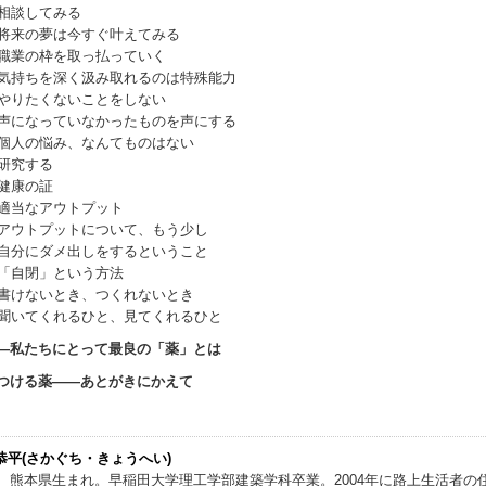
相談してみる
将来の夢は今すぐ叶えてみる
職業の枠を取っ払っていく
気持ちを深く汲み取れるのは特殊能力
やりたくないことをしない
声になっていなかったものを声にする
個人の悩み、なんてものはない
研究する
健康の証
適当なアウトプット
アウトプットについて、もう少し
自分にダメ出しをするということ
「自閉」という方法
書けないとき、つくれないとき
聞いてくれるひと、見てくれるひと
―私たちにとって最良の「薬」とは
つける薬――あとがきにかえて
恭平(さかぐち・きょうへい)
8年、熊本県生まれ。早稲田大学理工学部建築学科卒業。2004年に路上生活者の