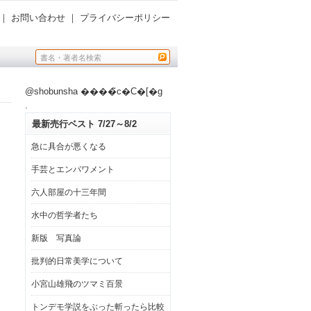
｜
お問い合わせ
｜
プライバシーポリシー
@shobunsha ����̃c�C�[�g
.
最新売行ベスト 7/27～8/2
急に具合が悪くなる
手芸とエンパワメント
六人部屋の十三年間
水中の哲学者たち
新版 写真論
批判的日常美学について
小宮山雄飛のツマミ百景
トンデモ学説をぶった斬ったら比較