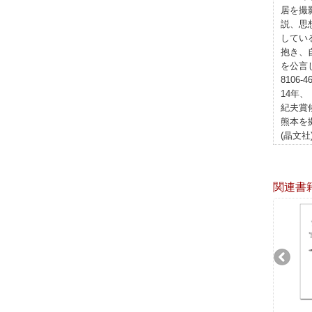
居を撮
説、思
してい
抱き、
を公言
8106
14年
紀夫賞
熊本を
(晶文
関連書