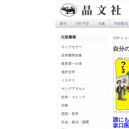
新刊
刊行予定
全集
学校案内
出版書籍
TOP ≫
エ
ロングセラー
自分
吉本隆明全集
植草甚一の本
海外文学
ミステリ
ヤングアダルト
絵本・コミック
詩集
思想・哲学
誰に
社会・政治・国際
坂口医