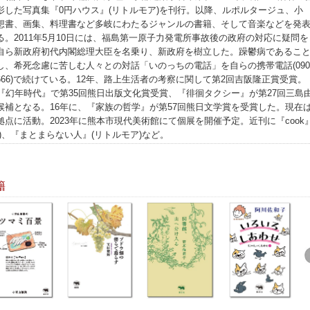
影した写真集『0円ハウス』(リトルモア)を刊行。以降、ルポルタージュ、小
想書、画集、料理書など多岐にわたるジャンルの書籍、そして音楽などを発
る。2011年5月10日には、福島第一原子力発電所事故後の政府の対応に疑問を
自ら新政府初代内閣総理大臣を名乗り、新政府を樹立した。躁鬱病であるこ
し、希死念慮に苦しむ人々との対話「いのっちの電話」を自らの携帯電話(090
-4666)で続けている。12年、路上生活者の考察に関して第2回吉阪隆正賞受賞。
、『幻年時代』で第35回熊日出版文化賞受賞、『徘徊タクシー』が第27回三島
候補となる。16年に、『家族の哲学』が第57回熊日文学賞を受賞した。現在
拠点に活動。2023年に熊本市現代美術館にて個展を開催予定。近刊に『cook
社)、『まとまらない人』(リトルモア)など。
籍