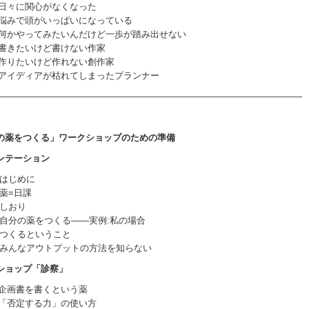
日々に関心がなくなった
悩みで頭がいっぱいになっている
何かやってみたいんだけど一歩が踏み出せない
書きたいけど書けない作家
作りたいけど作れない創作家
アイディアが枯れてしまったプランナー
――――――――――――――――――――――――――――――――――
分の薬をつくる」ワークショップのための準備
エンテーション
1)はじめに
2)薬=日課
3)しおり
4)自分の薬をつくる――実例:私の場合
5)つくるということ
6)みんなアウトプットの方法を知らない
クショップ「診察」
企画書を書くという薬
「否定する力」の使い方