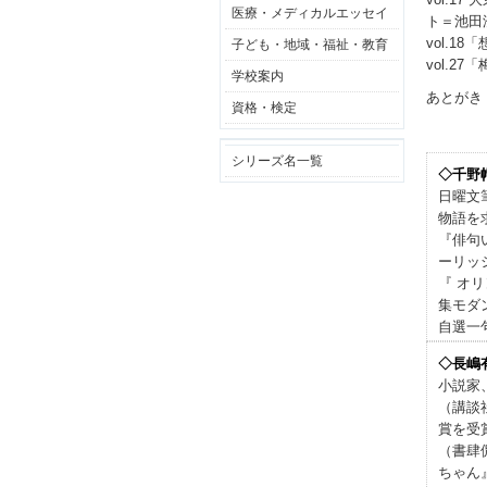
医療・メディカルエッセイ
ト＝池田
vol.
子ども・地域・福祉・教育
vol.
学校案内
あとがき
資格・検定
シリーズ名一覧
◇千野
日曜文
物語を
『俳句
ーリッ
『 オ
集モダ
自選一
◇長嶋
小説家
（講談
賞を受
（書肆
ちゃん