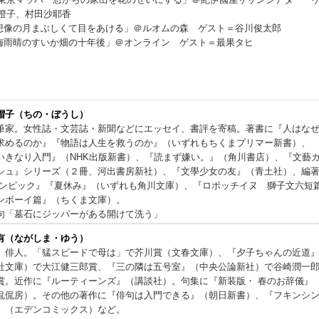
澄子、村田沙耶香
18「想像の月まぶしくて目をあける」＠ルオムの森 ゲスト＝谷川俊太郎
27「梅雨晴のすいか畑の十年後」＠オンライン ゲスト＝最果タヒ
帽子（ちの・ぼうし）
筆家。女性誌・文芸誌・新聞などにエッセイ、書評を寄稿。著書に『人はな
求めるのか』『物語は人生を救うのか』（いずれもちくまプリマー新書）、
いきなり入門』（NHK出版新書）、『読まず嫌い。』（角川書店）、『文藝
シュ』シリーズ（２冊、河出書房新社）、『文學少女の友』（青土社）、編
リンピック』『夏休み』（いずれも角川文庫）、『ロボッチイヌ 獅子文六短
ンボーイ篇』（ちくま文庫）。
句「墓石にジッパーがある開けて洗う」
有（ながしま・ゆう）
、俳人。「猛スピードで母は」で芥川賞（文春文庫）、『夕子ちゃんの近道
社文庫）で大江健三郎賞、『三の隣は五号室』（中央公論新社）で谷崎潤一
賞。近作に『ルーティーンズ』（講談社）。句集に『新装版・ 春のお辞儀』
侃侃房）。その他の著作に『俳句は入門できる』（朝日新書）、『フキンシ
』（エデンコミックス）など。