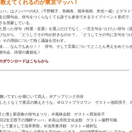
を教えてくれるのが東京マッハ！
ッハ」はメンバーの4人（千野帽子、長嶋有、堀本裕樹、米光一成）とゲスト
る公開句会。俳句をつくらなくても誰でも参加できるライブイベント形式で
さを啓蒙している。
と思った俳句（特選・並選）を選ぶだけでなく、一言文句をつけたい俳句（
びながら、「どうしてその句が好きなのか？」「どうしてその句に文句をつ
」その理由について熱く議論を交わす。
線……なんでもあり！！ 俳句、そして言葉についてとことん考えをめぐら
開句会、待望の書籍化！
のダウンロードはこちらから
――――――――――――――――――――――――――――――――――
1「水撒いてすいか畑にいて四人」＠アップリンク渋谷
4「帰したくなくて夜店の燃えさうな」＠ロフトプラスワン ゲスト＝池田澄子、
10「君と僕と新宿春の俳句まつり」＠風林会館 ゲスト＝西加奈子
12「0012女王陛下の飛騨マッハ」＠高山市民文化会館 ゲスト＝藤野可織
14「そして夏そして浅草男祭」＠浅草東洋館 ゲスト＝穂村弘
17 大東京マッハ「窓からの家出を花のせいにする」＠紀伊國屋サザンシアター 