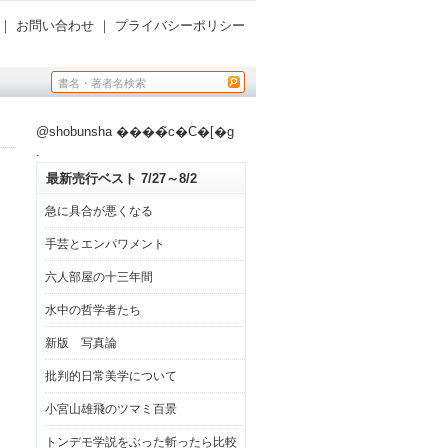
｜
お問い合わせ
｜
プライバシーポリシー
@shobunsha ����̃c�C�[�g
.
最新売行ベスト 7/27～8/2
急に具合が悪くなる
手芸とエンパワメント
六人部屋の十三年間
水中の哲学者たち
新版 写真論
批判的日常美学について
小宮山雄飛のツマミ百景
トンデモ学説をぶった斬ったら比較