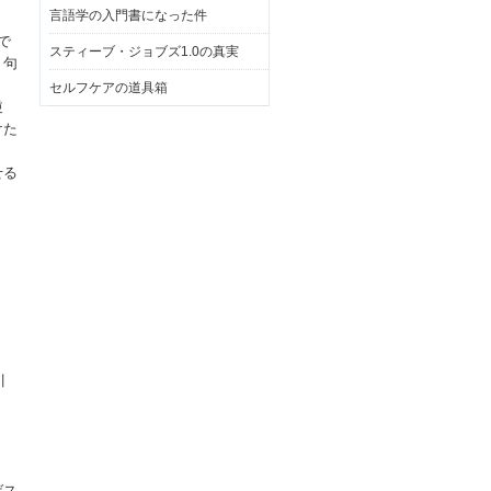
言語学の入門書になった件
で
スティーブ・ジョブズ1.0の真実
、句
セルフケアの道具箱
逆
けた
せる
川
ゲス