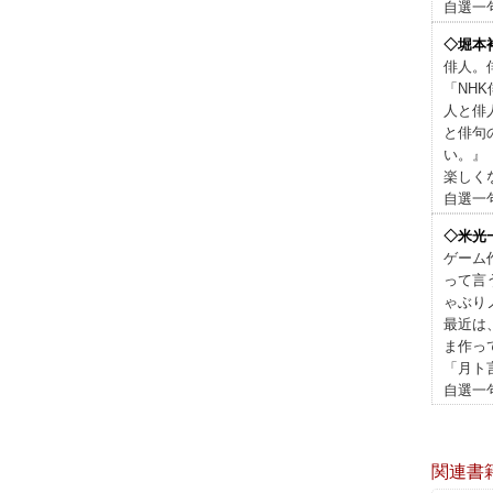
自選一
◇堀本
俳人。
「NH
人と俳
と俳句
い。』
楽しく
自選一
◇米光
ゲーム
って言
ゃぶり
最近は
ま作っ
「月ト
自選一
関連書