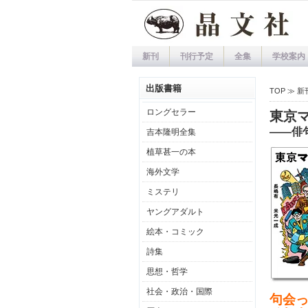
新刊
刊行予定
全集
学校案内
出版書籍
TOP ≫
新
ロングセラー
東京
――俳
吉本隆明全集
植草甚一の本
海外文学
ミステリ
ヤングアダルト
絵本・コミック
詩集
思想・哲学
社会・政治・国際
句会