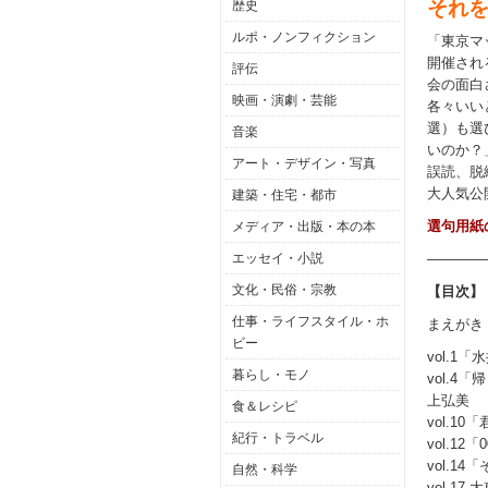
それ
歴史
ルポ・ノンフィクション
「東京マ
開催され
評伝
会の面白
映画・演劇・芸能
各々いい
選）も選
音楽
いのか？
アート・デザイン・写真
誤読、脱
大人気公
建築・住宅・都市
選句用紙
メディア・出版・本の本
エッセイ・小説
――――
文化・民俗・宗教
【目次】
仕事・ライフスタイル・ホ
まえがき
ビー
vol.
暮らし・モノ
vol.
上弘美
食＆レシピ
vol.
紀行・トラベル
vol.
vol.
自然・科学
vol.