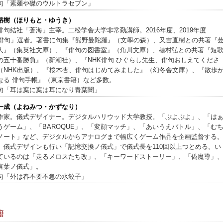
句「素麺や磔のウルトラセブン」
裕樹（ほりもと・ゆうき）
俳句結社「蒼海」主宰。二松学舎大学非常勤講師。2016年度、2019年度
K俳句」選者。著書に句集『熊野曼陀羅』（文學の森）、又吉直樹との共著『
人』（集英社文庫）、『俳句の図書室』（角川文庫）、穂村弘との共著『短
の五十番勝負』（新潮社）、『NHK俳句 ひぐらし先生、俳句おしえてくださ
（NHK出版）、『桜木杏、俳句はじめてみました』（幻冬舎文庫）、『散歩
なる 俳句手帳』（東京書籍）など多数。
句「耳は葉に葉は耳になり青葉闇」
一成（よねみつ・かずなり）
作家。儀式デザイナー。デジタルハリウッド大学教授。「ぷよぷよ」、「は
うゲーム」、「BAROQUE」、「変顔マッチ」、「あいうえバトル」、「む
ノート」など、デジタルからアナログまで幅広くゲーム作品を企画監督する
、儀式デザインも行い「記憶交換ノ儀式」で儀式長を110回以上つとめる。い
ているのは「走るメロスたち改」、「キーワードストーリー」、「偽魔導」
言葉ノ儀式」。
句「外は春不要不急の水餃子」
籍