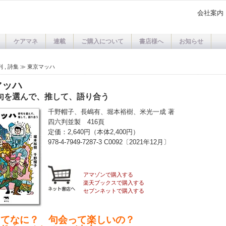
会社案内
ケアマネ
連載
ご購入について
書店様へ
お知らせ
刊
,
詩集
≫
東京マッハ
マッハ
句を選んで、推して、語り合う
千野帽子、長嶋有、堀本裕樹、米光一成 著
四六判並製 416頁
定価：2,640円（本体2,400円）
978-4-7949-7287-3 C0092〔2021年12月〕
アマゾンで購入する
楽天ブックスで購入する
セブンネットで購入する
ってなに？ 句会って楽しいの？