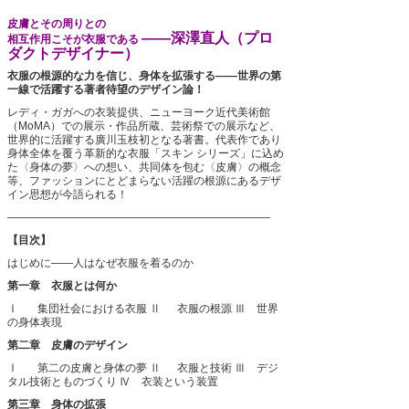
皮膚とその周りとの
――深澤直人（プロ
相互作用こそが衣服である
ダクトデザイナー）
衣服の根源的な力を信じ、身体を拡張する――世界の第
一線で活躍する著者待望のデザイン論！
レディ・ガガへの衣装提供、ニューヨーク近代美術館
（MoMA）での展示・作品所蔵、芸術祭での展示など、
世界的に活躍する廣川玉枝初となる著書。代表作であり
身体全体を覆う革新的な衣服「スキン シリーズ」に込め
た〈身体の夢〉への想い、共同体を包む〈皮膚〉の概念
等、ファッションにとどまらない活躍の根源にあるデザ
イン思想が今語られる！
――――――――――――――――――――――――
【目次】
はじめに――人はなぜ衣服を着るのか
第一章 衣服とは何か
Ⅰ 集団社会における衣服
Ⅱ 衣服の根源
Ⅲ 世界
の身体表現
第二章 皮膚のデザイン
Ⅰ 第二の皮膚と身体の夢
Ⅱ 衣服と技術
Ⅲ デジ
タル技術とものづくり
Ⅳ 衣装という装置
第三章 身体の拡張