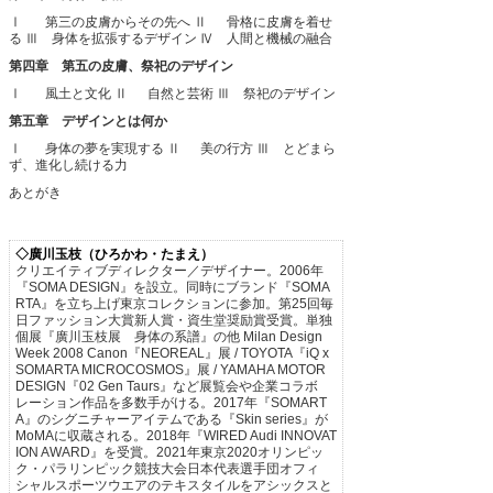
Ⅰ 第三の皮膚からその先へ
Ⅱ 骨格に皮膚を着せ
る
Ⅲ 身体を拡張するデザイン
Ⅳ 人間と機械の融合
第四章 第五の皮膚、祭祀のデザイン
Ⅰ 風土と文化
Ⅱ 自然と芸術
Ⅲ 祭祀のデザイン
第五章 デザインとは何か
Ⅰ 身体の夢を実現する
Ⅱ 美の行方
Ⅲ とどまら
ず、進化し続ける力
あとがき
◇廣川玉枝（ひろかわ・たまえ）
クリエイティブディレクター／デザイナー。2006年
『SOMA DESIGN』を設立。同時にブランド『SOMA
RTA』を立ち上げ東京コレクションに参加。第25回毎
日ファッション大賞新人賞・資生堂奨励賞受賞。単独
個展『廣川玉枝展 身体の系譜』の他 Milan Design
Week 2008 Canon『NEOREAL』展 / TOYOTA『iQ x
SOMARTA MICROCOSMOS』展 / YAMAHA MOTOR
DESIGN『02 Gen Taurs』など展覧会や企業コラボ
レーション作品を多数手がける。2017年『SOMART
A』のシグニチャーアイテムである『Skin series』が
MoMAに収蔵される。2018年『WIRED Audi INNOVAT
ION AWARD』を受賞。2021年東京2020オリンピッ
ク・パラリンピック競技大会日本代表選手団オフィ
シャルスポーツウエアのテキスタイルをアシックスと