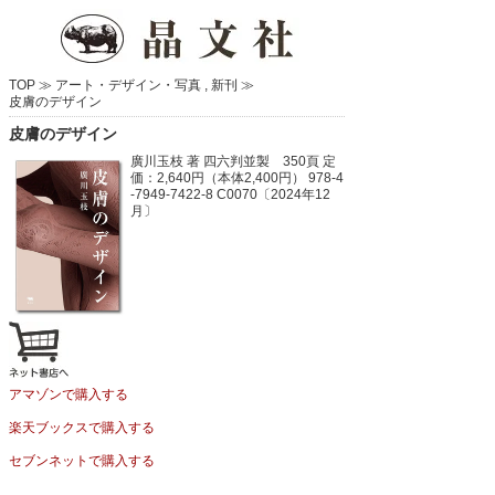
TOP ≫
アート・デザイン・写真
,
新刊
≫
皮膚のデザイン
皮膚のデザイン
廣川玉枝 著
四六判並製 350頁
定
価：2,640円（本体2,400円）
978-4
-7949-7422-8 C0070〔2024年12
月〕
アマゾンで購入する
楽天ブックスで購入する
セブンネットで購入する