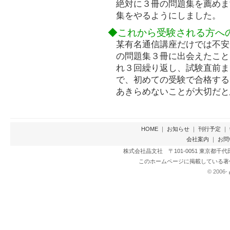
絶対に３冊の問題集を薦めま
集をやるようにしました。
◆これから受験される方へ
某有名通信講座だけでは不安
の問題集３冊に出会えたこと
れ３回繰り返し、試験直前ま
で、初めての受験で合格する
あきらめないことが大切だと
HOME
｜
お知らせ
｜
刊行予定
｜
会社案内
｜
お問
株式会社晶文社 〒101-0051 東京都千代田区神田
このホームページに掲載している著
© 2006-