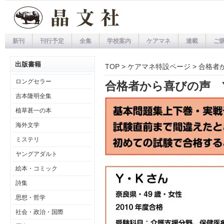
新刊
刊行予定
全集
学校案内
ケアマネ
連載
ご
出版書籍
TOP
>
ケアマネ特設ページ
> 合格者
ロングセラー
合格者から喜びの声 
吉本隆明全集
植草甚一の本
海外文学
ミステリ
ヤングアダルト
絵本・コミック
詩集
思想・哲学
社会・政治・国際