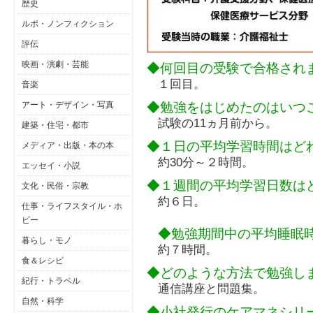
歴史
ルポ・ノンフィクション
評伝
映画・演劇・芸能
◆何回目の受験で合格され
１回目。
音楽
◆勉強をはじめたのはいつ
アート・デザイン・写真
試験の11ヵ月前から。
建築・住宅・都市
◆１日の平均学習時間はど
メディア・出版・本の本
約30分～２時間。
エッセイ・小説
◆１週間の平均学習日数は
文化・民俗・宗教
約６日。
仕事・ライフスタイル・ホ
ビー
◆勉強期間中の平均睡眠
暮らし・モノ
約７時間。
食＆レシピ
◆どのような方法で勉強し
紀行・トラベル
通信講座と問題集。
自然・科学
◆小社発行のケアマネシリ