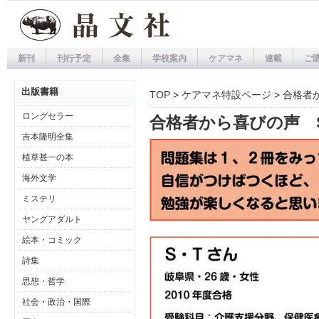
新刊
刊行予定
全集
学校案内
ケアマネ
連載
ご
出版書籍
TOP
>
ケアマネ特設ページ
> 合格者
ロングセラー
合格者から喜びの声 
吉本隆明全集
植草甚一の本
海外文学
ミステリ
ヤングアダルト
絵本・コミック
詩集
思想・哲学
社会・政治・国際