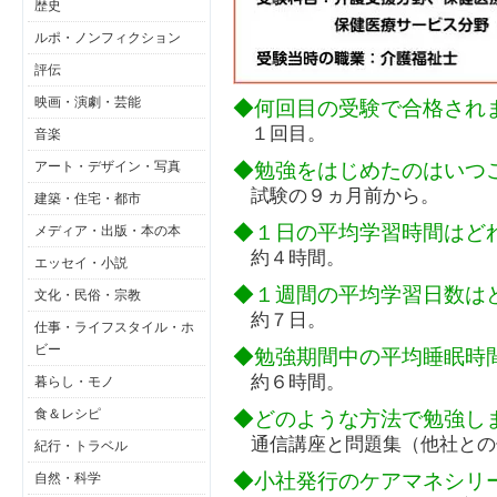
歴史
ルポ・ノンフィクション
評伝
映画・演劇・芸能
◆何回目の受験で合格され
１回目。
音楽
◆勉強をはじめたのはいつ
アート・デザイン・写真
試験の９ヵ月前から。
建築・住宅・都市
◆１日の平均学習時間はど
メディア・出版・本の本
約４時間。
エッセイ・小説
◆１週間の平均学習日数は
文化・民俗・宗教
約７日。
仕事・ライフスタイル・ホ
ビー
◆勉強期間中の平均睡眠時
約６時間。
暮らし・モノ
食＆レシピ
◆どのような方法で勉強し
通信講座と問題集（他社との
紀行・トラベル
◆小社発行のケアマネシリ
自然・科学