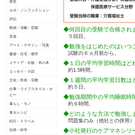
歴史
ルポ・ノンフィクション
評伝
映画・演劇・芸能
◆何回目の受験で合格され
５回目。
音楽
◆勉強をはじめたのはいつ
アート・デザイン・写真
試験の６ヵ月前から。
建築・住宅・都市
◆１日の平均学習時間はど
メディア・出版・本の本
約1.5時間。
エッセイ・小説
◆１週間の平均学習日数は
文化・民俗・宗教
約５日。
仕事・ライフスタイル・ホ
ビー
◆勉強期間中の平均睡眠時
約６時間。
暮らし・モノ
食＆レシピ
◆どのような方法で勉強し
問題集のみ（他社との併用）
紀行・トラベル
◆小社発行のケアマネシリ
自然・科学