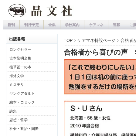
新刊
刊行予定
全集
学校案内
ケアマネ
連載
ご
出版書籍
TOP
>
ケアマネ特設ページ
> 合格者
ロングセラー
合格者から喜びの声 
吉本隆明全集
植草甚一の本
海外文学
ミステリ
ヤングアダルト
絵本・コミック
詩集
思想・哲学
社会・政治・国際