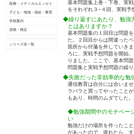
基本問題集上巻・下巻、実戦
医療・メディカルエッセイ
をそれぞれ３~４回、実戦予
子ども・地域・福祉・教育
◆繰り返すにあたり、勉強
学校案内
とはありますか？
資格・検定
基本問題集の１回目は問題を
た。２回目からは間違ったペ
シリーズ名一覧
箇所から付箋を外していきま
ろに、実戦予想問題を開始。
りました。ここで、基本問題
問題集と実戦予想問題の繰り
◆失敗だった非効率的な勉
通信教育は自分には合いませ
ラバラと買ってやったことが
もあり、時間のムダでした。
◆勉強期間中のモチベー
い
勉強だけの場所を作ったこと
があったので、疲れたら、す