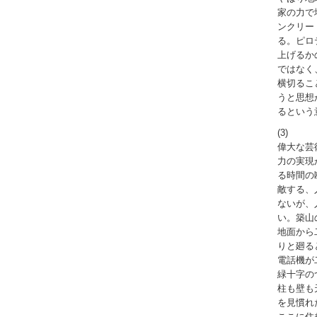
家の力で
ンクリー
る。ピロ
上げるか
ではなく
横切るこ
うと思想
るという
(3)
偉大な芸
力の実現
る時間の
敵する、
ないが、
い。築山
地面から
りと廻る
電話機が
緑十字の
柱も壁も
を見慣れ
ここに住