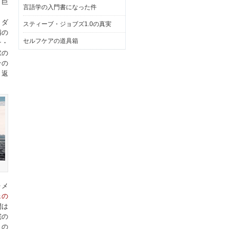
。巨
言語学の入門書になった件
・ダ
スティーブ・ジョブズ1.0の真実
隣の
セルフケアの道具箱
テ・
獄の
その
り返
ォメ
ェの
間は
宅の
トの