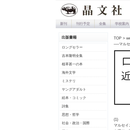
新刊
刊行予定
全集
学校案内
出版書籍
TOP
>
w
──マル
ロングセラー
吉本隆明全集
植草甚一の本
海外文学
ミステリ
ヤングアダルト
絵本・コミック
詩集
思想・哲学
(1)
社会・政治・国際
マルセイ