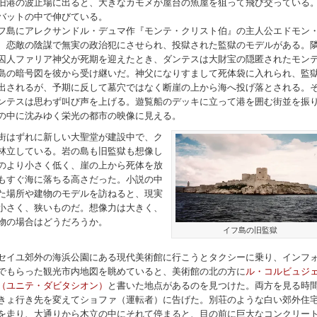
旧港の波止場に出ると、大きなカモメが屋台の魚屋を狙って飛び交っている
バットの中で伸びている。
フ島にアレクサンドル・デュマ作『モンテ・クリスト伯』の主人公エドモン
、恋敵の陰謀で無実の政治犯にさせられ、投獄された監獄のモデルがある。
囚人ファリア神父が死期を迎えたとき、ダンテスは大財宝の隠匿されたモン
島の暗号図を彼から受け継いだ。神父になりすまして死体袋に入れられ、監
出されるが、予期に反して墓穴ではなく断崖の上から海へ投げ落とされる。
ンテスは思わず叫び声を上げる。遊覧船のデッキに立って港を囲む街並を振
の中に沈みゆく栄光の都市の映像に見える。
街はずれに新しい大聖堂が建設中で、ク
林立している。岩の島も旧監獄も想像し
のより小さく低く、崖の上から死体を放
もすぐ海に落ちる高さだった。小説の中
た場所や建物のモデルを訪ねると、現実
小さく、狭いものだ。想像力は大きく、
物の場合はどうだろうか。
イフ島の旧監獄
セイユ郊外の海浜公園にある現代美術館に行こうとタクシーに乗り、インフ
でもらった観光市内地図を眺めていると、美術館の北の方に
ル・コルビュジ
（ユニテ・ダビタシオン）
と書いた地点があるのを見つけた。両方を見る時
きょ行き先を変えてショファ（運転者）に告げた。別荘のような白い郊外住
を走り、大通りから木立の中にそれて停まると、目の前に巨大なコンクリー