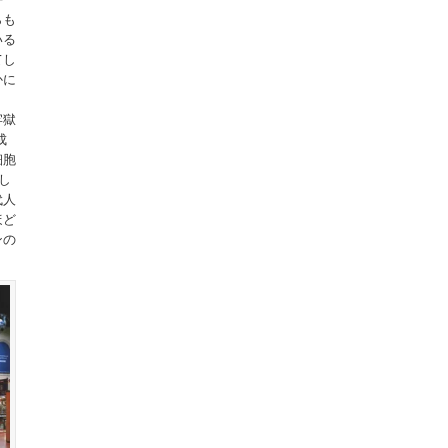
らも
いる
てし
かに
牢獄
成
細胞
し
代人
ほど
ンの