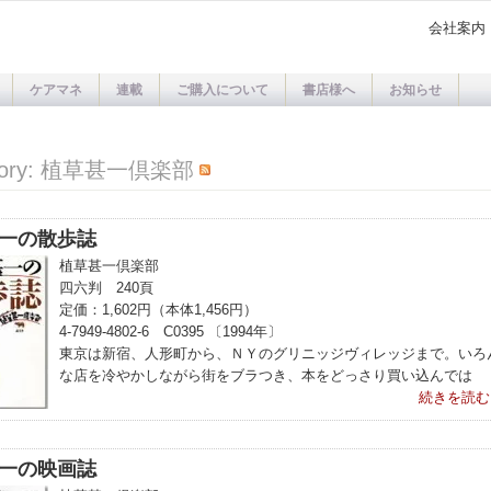
会社案内
ケアマネ
連載
ご購入について
書店様へ
お知らせ
gory: 植草甚一倶楽部
一の散歩誌
植草甚一倶楽部
四六判 240頁
定価：1,602円（本体1,456円）
4-7949-4802-6 C0395 〔1994年〕
東京は新宿、人形町から、ＮＹのグリニッジヴィレッジまで。いろ
な店を冷やかしながら街をブラつき、本をどっさり買い込んでは
続きを読む
一の映画誌