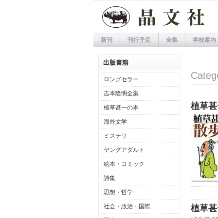
新刊
刊行予定
全集
学校案内
出版書籍
Cate
ロングセラー
吉本隆明全集
植草甚
植草甚一の本
海外文学
ミステリ
ヤングアダルト
絵本・コミック
詩集
思想・哲学
社会・政治・国際
植草甚