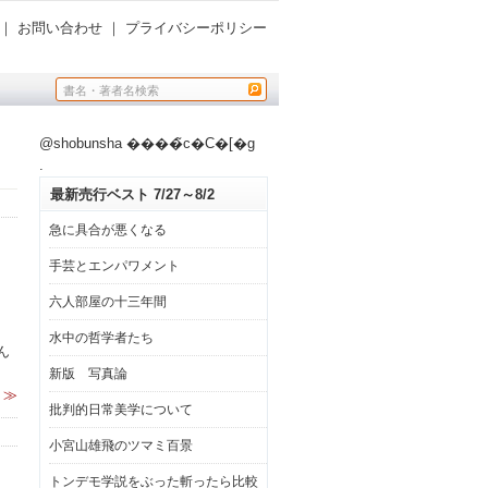
｜
お問い合わせ
｜
プライバシーポリシー
@shobunsha ����̃c�C�[�g
.
最新売行ベスト 7/27～8/2
急に具合が悪くなる
手芸とエンパワメント
六人部屋の十三年間
水中の哲学者たち
ん
新版 写真論
 ≫
批判的日常美学について
小宮山雄飛のツマミ百景
トンデモ学説をぶった斬ったら比較