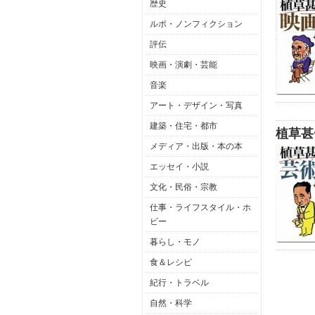
歴史
ルポ・ノンフィクション
評伝
映画・演劇・芸能
音楽
アート・デザイン・写真
建築・住宅・都市
植草甚
メディア・出版・本の本
エッセイ・小説
文化・民俗・宗教
仕事・ライフスタイル・ホ
ビー
暮らし・モノ
食＆レシピ
紀行・トラベル
自然・科学