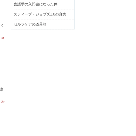
言語学の入門書になった件
スティーブ・ジョブズ1.0の真実
セルフケアの道具箱
バ
 ≫
緯
 ≫