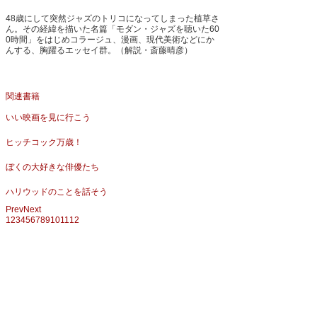
48歳にして突然ジャズのトリコになってしまった植草さ
ん。その経緯を描いた名篇「モダン・ジャズを聴いた60
0時間」をはじめコラージュ、漫画、現代美術などにか
んする、胸躍るエッセイ群。（解説・斎藤晴彦）
関連書籍
いい映画を見に行こう
ヒッチコック万歳！
ぼくの大好きな俳優たち
ハリウッドのことを話そう
Prev
Next
1
2
3
4
5
6
7
8
9
10
11
12