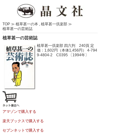
TOP ≫
植草甚一の本
,
植草甚一倶楽部
≫
植草甚一の芸術誌
植草甚一の芸術誌
植草甚一倶楽部
四六判 240頁
定
価：1,602円（本体1,456円）
4-794
9-4804-2 C0395 〔1994年〕
アマゾンで購入する
楽天ブックスで購入する
セブンネットで購入する