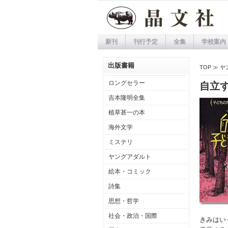
新刊
刊行予定
全集
学校案内
出版書籍
TOP ≫
ヤ
ロングセラー
自立
吉本隆明全集
植草甚一の本
海外文学
ミステリ
ヤングアダルト
絵本・コミック
詩集
思想・哲学
社会・政治・国際
きみはい