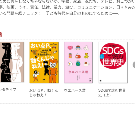
ために何をしなくちゃならないか。学校、家族、友だち、テレビ、おこづか
事、映画、うそ、責任、法律、暴力、遊び、コミュニケーション。日々きみ
いる問題を総チェック！ 子ども時代を自分のものにするために──。
籍
シタティフ
おい点Ｐ、動くん
ウエハース君
SDGsで読む世界
じゃねえ！
史（上）