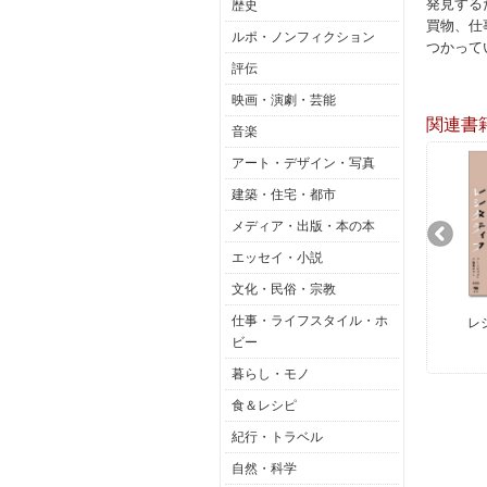
発見する
歴史
買物、仕
ルポ・ノンフィクション
つかって
評伝
映画・演劇・芸能
関連書
音楽
アート・デザイン・写真
建築・住宅・都市
メディア・出版・本の本
エッセイ・小説
文化・民俗・宗教
仕事・ライフスタイル・ホ
レ
ビー
暮らし・モノ
食＆レシピ
紀行・トラベル
自然・科学