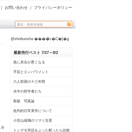
｜
お問い合わせ
｜
プライバシーポリシー
@shobunsha ����̃c�C�[�g
.
最新売行ベスト 7/27～8/2
急に具合が悪くなる
手芸とエンパワメント
六人部屋の十三年間
水中の哲学者たち
新版 写真論
批判的日常美学について
小宮山雄飛のツマミ百景
れを
トンデモ学説をぶった斬ったら比較