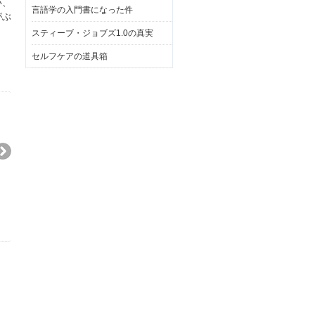
い、
言語学の入門書になった件
がぶ
スティーブ・ジョブズ1.0の真実
セルフケアの道具箱