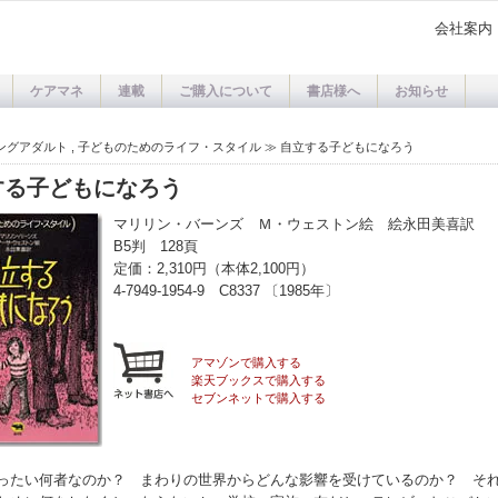
会社案内
ケアマネ
連載
ご購入について
書店様へ
お知らせ
ングアダルト
,
子どものためのライフ・スタイル
≫
自立する子どもになろう
する子どもになろう
マリリン・バーンズ Ｍ・ウェストン絵 絵永田美喜訳
B5判 128頁
定価：2,310円（本体2,100円）
4-7949-1954-9 C8337 〔1985年〕
アマゾンで購入する
楽天ブックスで購入する
セブンネットで購入する
ったい何者なのか？ まわりの世界からどんな影響を受けているのか？ そ