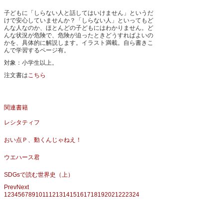
子どもに「しらない人と話してはいけません」というだ
けで安心していませんか？「しらない人」といってもど
んな人なのか、ほとんどの子どもにはわかりません。ど
んな状況が危険で、危険が迫ったときどうすればよいの
かを、具体的に解説します。イラスト満載。自ら書きこ
んで学習するページ有。
対象：小学生以上。
注文書は
こちら
関連書籍
レシタティフ
おい点Ｐ、動くんじゃねえ！
ウエハース君
SDGsで読む世界史（上）
Prev
Next
1
2
3
4
5
6
7
8
9
10
11
12
13
14
15
16
17
18
19
20
21
22
23
24