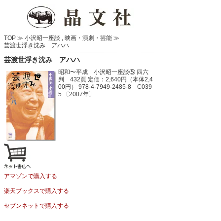
TOP ≫
小沢昭一座談
,
映画・演劇・芸能
≫
芸渡世浮き沈み アハハ
芸渡世浮き沈み アハハ
昭和〜平成 小沢昭一座談⑤
四六
判 432頁
定価：2,640円（本体2,4
00円）
978-4-7949-2485-8 C039
5 〔2007年〕
アマゾンで購入する
楽天ブックスで購入する
セブンネットで購入する