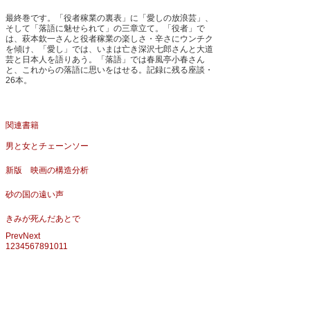
最終巻です。「役者稼業の裏表」に「愛しの放浪芸」、
そして「落語に魅せられて」の三章立て。「役者」で
は、萩本欽一さんと役者稼業の楽しさ・辛さにウンチク
を傾け、「愛し」では、いまは亡き深沢七郎さんと大道
芸と日本人を語りあう。「落語」では春風亭小春さん
と、これからの落語に思いをはせる。記録に残る座談・
26本。
関連書籍
男と女とチェーンソー
新版 映画の構造分析
砂の国の遠い声
きみが死んだあとで
Prev
Next
1
2
3
4
5
6
7
8
9
10
11