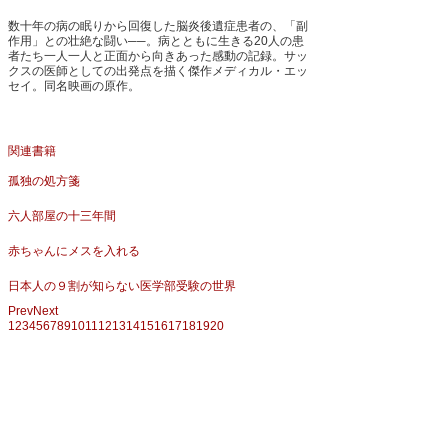
数十年の病の眠りから回復した脳炎後遺症患者の、「副
作用」との壮絶な闘い──。病とともに生きる20人の患
者たち一人一人と正面から向きあった感動の記録。サッ
クスの医師としての出発点を描く傑作メディカル・エッ
セイ。同名映画の原作。
関連書籍
孤独の処方箋
六人部屋の十三年間
赤ちゃんにメスを入れる
日本人の９割が知らない医学部受験の世界
Prev
Next
1
2
3
4
5
6
7
8
9
10
11
12
13
14
15
16
17
18
19
20