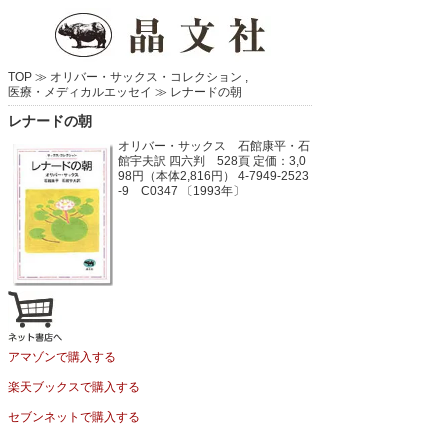
TOP ≫
オリバー・サックス・コレクション
,
医療・メディカルエッセイ
≫
レナードの朝
レナードの朝
オリバー・サックス 石館康平・石
館宇夫訳
四六判 528頁
定価：3,0
98円（本体2,816円）
4-7949-2523
-9 C0347 〔1993年〕
アマゾンで購入する
楽天ブックスで購入する
セブンネットで購入する