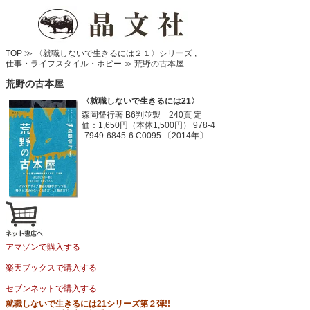
TOP ≫
〈就職しないで生きるには２１〉シリーズ
,
仕事・ライフスタイル・ホビー
≫
荒野の古本屋
荒野の古本屋
〈就職しないで生きるには21〉
森岡督行著
B6判並製 240頁
定
価：1,650円（本体1,500円）
978-4
-7949-6845-6 C0095 〔2014年〕
アマゾンで購入する
楽天ブックスで購入する
セブンネットで購入する
就職しないで生きるには21シリーズ第２弾!!