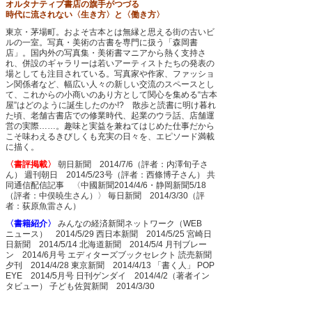
オルタナティブ書店の旗手がつづる
時代に流されない〈生き方〉と〈働き方〉
東京・茅場町。およそ古本とは無縁と思える街の古いビ
ルの一室。写真・美術の古書を専門に扱う「森岡書
店」。国内外の写真集・美術書マニアから熱く支持さ
れ、併設のギャラリーは若いアーティストたちの発表の
場としても注目されている。写真家や作家、ファッショ
ン関係者など、幅広い人々の新しい交流のスペースとし
て、これからの小商いのあり方として関心を集める“古本
屋”はどのように誕生したのか!? 散歩と読書に明け暮れ
た頃、老舗古書店での修業時代、起業のウラ話、店舗運
営の実際……。趣味と実益を兼ねてはじめた仕事だから
こそ味わえるきびしくも充実の日々を、エピソード満載
に描く。
〈書評掲載〉
朝日新聞 2014/7/6（評者：内澤旬子さ
ん）
週刊朝日 2014/5/23号（評者：西條博子さん）
共
同通信配信記事 〈中國新聞2014/4/6・静岡新聞5/18
（評者：中俣暁生さん）〉
毎日新聞 2014/3/30（評
者：荻原魚雷さん）
〈書籍紹介〉
みんなの経済新聞ネットワーク（WEB
ニュース） 2014/5/29
西日本新聞 2014/5/25
宮崎日
日新聞 2014/5/14
北海道新聞 2014/5/4
月刊ブレー
ン 2014/6月号 エディターズブックセレクト
読売新聞
夕刊 2014/4/28
東京新聞 2014/4/13 「書く人」
POP
EYE 2014/5月号
日刊ゲンダイ 2014/4/2（著者イン
タビュー）
子ども佐賀新聞 2014/3/30