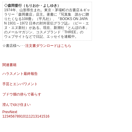
◇森岡督行（もりおか・よしゆき）
1974年、山形県生まれ。東京・茅場町の古書店＆ギャ
ラリー「森岡書店」店主。著書に『写真集 誰かに贈
りたくなる108冊』（平凡社）、『BOOKS ON JAPA
N 1931 – 1972 日本の対外宣伝グラフ誌』（ビー・エ
ヌ・エヌ新社）がある。現在、新潮社「とんぼの本」
のメールマガジン、コスメブランド「THREE」の
ウェブサイトなどで日記、エッセイを連載中。
☆書店様へ･･･
注文書ダウンロードはこちら
関連書籍
ハラスメント最終報告
手芸とエンパワメント
ブドウ畑の傍らで暮らす
澄んでゆけ住まい
Prev
Next
1
2
3
4
5
6
7
8
9
10
11
12
13
14
15
16