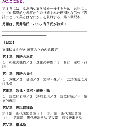
がここにある。
第８巻には、党派的な文学論を一掃するため、言語につ
いての基礎的な考察から取り組まれた画期的な労作『言
語にとって美とはなにか』を収録する。第５回配本。
月報は、岡井隆氏・ハルノ宵子氏が執筆！
―――――――――――――――――――――――――
―――――――――――――
【目次】
文庫版まえがき
選書のための覚書
序
第Ⅰ章 言語の本質
１ 発生の機構／２ 進化の特性／３ 音韻・韻律・品
詞
第Ⅱ章 言語の属性
１ 意味／２ 価値／３ 文字・像／４ 言語表現にお
ける像
第Ⅲ章 韻律・撰択・転換・喩
１ 短歌的表現／２ 詩的表現／３ 短歌的喩／４ 散
文的表現
第Ⅳ章 表現転移論
第Ⅰ部 近代表出史論（Ⅰ）
第Ⅱ部 近代表出史論
（Ⅱ）
第Ⅲ部 現代表出史論
第Ⅳ部 戦後表出史論
第Ⅴ章 構成論