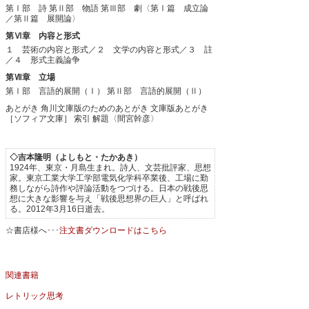
第Ⅰ部 詩
第Ⅱ部 物語
第Ⅲ部 劇〈第Ⅰ篇 成立論
／第Ⅱ篇 展開論〉
第Ⅵ章 内容と形式
１ 芸術の内容と形式／２ 文学の内容と形式／３ 註
／４ 形式主義論争
第Ⅶ章 立場
第Ⅰ部 言語的展開（Ⅰ）
第Ⅱ部 言語的展開（Ⅱ）
あとがき
角川文庫版のためのあとがき
文庫版あとがき
［ソフィア文庫］
索引
解題〈間宮幹彦〉
◇吉本隆明（よしもと・たかあき）
1924年、東京・月島生まれ。詩人、文芸批評家、思想
家。東京工業大学工学部電気化学科卒業後、工場に勤
務しながら詩作や評論活動をつづける。日本の戦後思
想に大きな影響を与え「戦後思想界の巨人」と呼ばれ
る。2012年3月16日逝去。
☆書店様へ･･･
注文書ダウンロードはこちら
関連書籍
レトリック思考