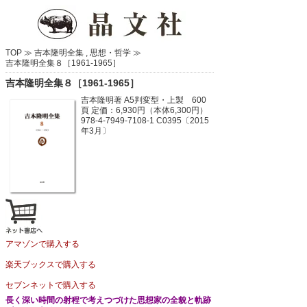
TOP ≫
吉本隆明全集
,
思想・哲学
≫
吉本隆明全集８［1961‐1965］
吉本隆明全集８［1961‐1965］
吉本隆明著
A5判変型・上製 600
頁
定価：6,930円（本体6,300円）
978-4-7949-7108-1 C0395〔2015
年3月〕
アマゾンで購入する
楽天ブックスで購入する
セブンネットで購入する
長く深い時間の射程で考えつづけた思想家の全貌と軌跡