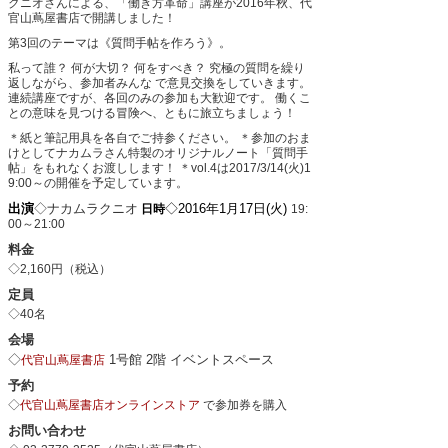
クニオさんによる、「働き方革命」講座が2016年秋、代
官山蔦屋書店で開講しました！
第3回のテーマは《質問手帖を作ろう》。
私って誰？ 何が大切？ 何をすべき？ 究極の質問を繰り
返しながら、参加者みんな
で意見交換をしていきます。
連続講座ですが、各回のみの参加も大歓迎です。
働くこ
との意味を見つける冒険へ、ともに旅立ちましょう！
＊紙と筆記用具を各自でご持参ください。
＊参加のおま
けとしてナカムラさん特製のオリジナルノート「質問手
帖」をもれなくお渡しします！
＊vol.4は2017/3/14(火)1
9:00～の開催を予定しています。
出演
◇ナカムラクニオ
◇2016年1月17日(火)
日時
19:
00～21:00
料金
◇2,160円（税込）
定員
◇40名
会場
◇
1号館 2階 イベントスペース
代官山蔦屋書店
予約
◇
代官山蔦屋書店オンラインストア
で参加券を購入
お問い合わせ