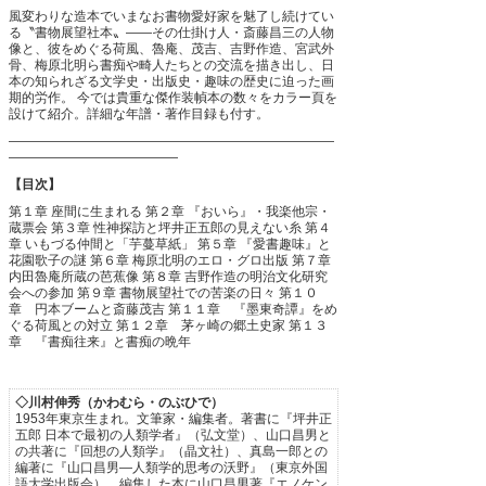
風変わりな造本でいまなお書物愛好家を魅了し続けてい
る〝書物展望社本〟――その仕掛け人・斎藤昌三の人物
像と、彼をめぐる荷風、魯庵、茂吉、吉野作造、宮武外
骨、梅原北明ら書痴や畸人たちとの交流を描き出し、日
本の知られざる文学史・出版史・趣味の歴史に迫った画
期的労作。
今では貴重な傑作装幀本の数々をカラー頁を
設けて紹介。詳細な年譜・著作目録も付す。
―――――――――――――――――――――――――
―――――――――――――
【目次】
第１章 座間に生まれる
第２章 『おいら』・我楽他宗・
蔵票会
第３章 性神探訪と坪井正五郎の見えない糸
第４
章 いもづる仲間と「芋蔓草紙」
第５章 『愛書趣味』と
花園歌子の謎
第６章 梅原北明のエロ・グロ出版
第７章
内田魯庵所蔵の芭蕉像
第８章 吉野作造の明治文化研究
会への参加
第９章 書物展望社での苦楽の日々
第１０
章 円本ブームと斎藤茂吉
第１１章 『墨東奇譚』をめ
ぐる荷風との対立
第１２章 茅ヶ崎の郷土史家
第１３
章 『書痴往来』と書痴の晩年
◇川村伸秀（かわむら・のぶひで）
1953年東京生まれ。文筆家・編集者。著書に『坪井正
五郎 日本で最初の人類学者』（弘文堂）、山口昌男と
の共著に『回想の人類学』（晶文社）、真島一郎との
編著に『山口昌男―人類学的思考の沃野』（東京外国
語大学出版会）、編集した本に山口昌男著『エノケン