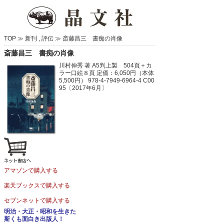
TOP ≫
新刊
,
評伝
≫
斎藤昌三 書痴の肖像
斎藤昌三 書痴の肖像
川村伸秀 著
A5判上製 504頁＋カ
ラー口絵８頁
定価：6,050円（本体
5,500円）
978‐4‐7949‐6964-4 C00
95〔2017年6月〕
アマゾンで購入する
楽天ブックスで購入する
セブンネットで購入する
明治・大正・昭和を生きた
斯くも面白き出版人！