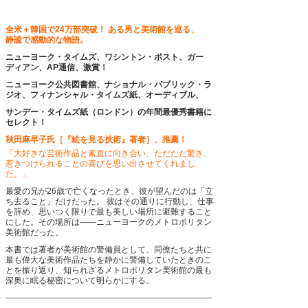
全米＋韓国で24万部突破！
ある男と美術館を巡る、
静謐で感動的な物語。
ニューヨーク・タイムズ、ワシントン・ポスト、ガー
ディアン、AP通信、激賞！
ニューヨーク公共図書館、ナショナル・パブリック・ラ
ジオ、フィナンシャル・タイムズ紙、オーディブル、
サンデー・タイムズ紙（ロンドン）の年間最優秀書籍に
セレクト！
秋田麻早子氏［『絵を見る技術』著者］、推薦！
「大好きな芸術作品と素直に向き合い、ただただ驚き、
惹きつけられることの喜びを思い出させてくれまし
た。」
最愛の兄が26歳で亡くなったとき、彼が望んだのは「立
ち去ること」だけだった。
彼はその通りに行動し、仕事
を辞め、思いつく限りで最も美しい場所に避難すること
にした。その場所は――ニューヨークのメトロポリタン
美術館だった。
本書では著者が美術館の警備員として、同僚たちと共に
最も偉大な美術作品たちを静かに警備していたときのこ
とを振り返り、知られざるメトロポリタン美術館の最も
深奥に眠る秘密について明らかにする。
―――――――――――――――――――――――――
―――――――――――――