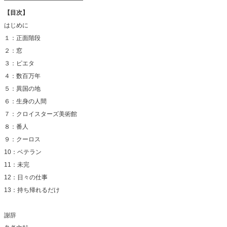
【目次】
はじめに
１：正面階段
２：窓
３：ピエタ
４：数百万年
５：異国の地
６：生身の人間
７：クロイスターズ美術館
８：番人
９：クーロス
10：ベテラン
11：未完
12：日々の仕事
13：持ち帰れるだけ
謝辞