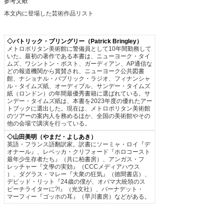
参考文献
本文内に登場した芸術作品リスト
◇パトリック・ブリングリー（Patrick Bringley）
メトロポリタン美術館に警備員として10年間勤務して
いた。最初の著作である本書は、ニューヨーク・タイ
ムズ、ワシントン・ポスト、ガーディアン、AP通信な
どの報道機関から賞賛され、ニューヨーク公共図書
館、ナショナル・パブリック・ラジオ、フィナンシャ
ル・タイムズ紙、オーディブル、サンデー・タイムズ
紙（ロンドン）の年間最優秀書籍に選ばれている。サ
ンデー・タイムズ紙は、本書を2023年度の優れたアー
トブックに選出した。現在は、メトロポリタン美術館
のツアーの案内人を務めるほか、全国の美術館やその
他の会場で講演を行っている。
◇山田美明（やまだ・よしあき）
英語・フランス語翻訳家。訳書にソーミャ・ロイ『デ
オナール』、レベッカ・クリフォード『ホロコースト
最年少生存者たち』（共に柏書房）、アンガス・フ
レッチャー『文學の実効』（CCCメディアハウス
）、ダグラス・マレー『大衆の狂気』（徳間書店）、
デビッド・リット『24歳の僕が、オバマ大統領のス
ピーチライターに?!』（光文社）、バーナデット・
マーフィー『ゴッホの耳』（早川書房）などがある。