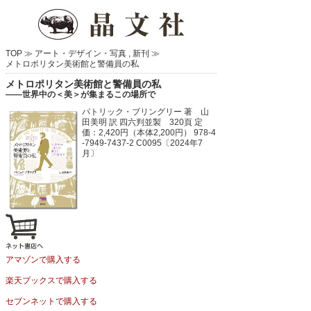
TOP ≫
アート・デザイン・写真
,
新刊
≫
メトロポリタン美術館と警備員の私
メトロポリタン美術館と警備員の私
――世界中の＜美＞が集まるこの場所で
パトリック・ブリングリー 著 山
田美明 訳
四六判並製 320頁
定
価：2,420円（本体2,200円）
978-4
-7949-7437-2 C0095〔2024年7
月〕
アマゾンで購入する
楽天ブックスで購入する
セブンネットで購入する