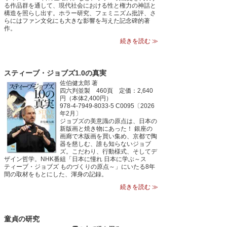
る作品群を通して、現代社会における性と権力の神話と
構造を照らし出す。ホラー研究、フェミニズム批評、さ
らにはファン文化にも大きな影響を与えた記念碑的著
作。
続きを読む ≫
スティーブ・ジョブズ1.0の真実
佐伯健太郎 著
四六判並製 460頁 定価：2,640
円（本体2,400円）
978-4-7949-8033-5 C0095〔2026
年2月〕
ジョブズの美意識の原点は、日本の
新版画と焼き物にあった！ 銀座の
画廊で木版画を買い集め、京都で陶
器を慈しむ、誰も知らないジョブ
ズ。こだわり、行動様式、そしてデ
ザイン哲学。NHK番組「日本に憧れ 日本に学ぶ～ス
ティーブ・ジョブズ ものづくりの原点～」にいたる8年
間の取材をもとにした、渾身の記録。
続きを読む ≫
童貞の研究