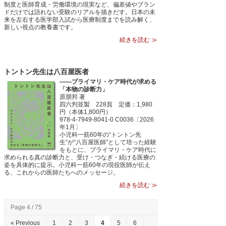
制度と医師育成・労働環境の現実など、偏差値やブラン
ドだけでは語れない受験のリアルを描きだす。日本の未
来を左右する医学部入試から医療制度までを読み解く、
新しい視点の教養書です。
続きを読む ≫
トントン先生は八百屋医者
――プライマリ・ケア時代が求める
「本物の診断力」
原朋邦 著
四六判並製 228頁 定価：1,980
円（本体1,800円）
978-4-7949-8041-0 C0036〔2026
年1月〕
小児科一筋60年の“トントン先
生”が“八百屋医師”として培った経験
をもとに、プライマリ・ケア時代に
求められる真の診断力と、受け・つなぎ・続ける医療の
姿を具体的に提示。小児科一筋60年の現役医師が伝え
る、これからの医師たちへのメッセージ。
続きを読む ≫
Page 4 / 75
« Previous
1
2
3
4
5
6