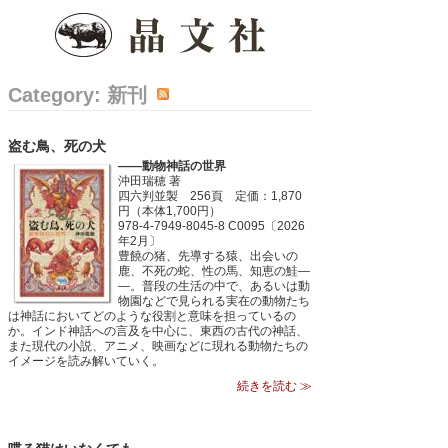
Category: 新刊
盗む鳥、死の犬
――動物神話の世界
沖田瑞穂 著
四六判並製 256頁 定価：1,870
円（本体1,700円）
978-4-7949-8045-8 C0095〔2026
年2月〕
豊饒の猪、先導する猿、出会いの
鹿、不死の蛇、性の馬、知恵の鮭―
―。普段の生活の中で、あるいは動
物園などで見られる実在の動物たち
は神話においてどのような役割と意味を担っているの
か。インド神話への言及を中心に、東西の古代の神話、
また現代の小説、アニメ、映画などに現れる動物たちの
イメージを読み解いていく。
続きを読む ≫