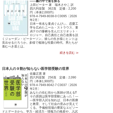
――霧の中で道を探る
上田ピーター 著 瑞木さやこ 訳
四六判並製 362頁 定価：2,200
円（本体2,000円）
978-4-7949-8038-0 C0095〔2026
年2月〕
日本一有名な童貞ぐんぴぃ、恋愛工
学を広めたニール・ストラウス、童
貞テロの惨劇を生んだエリオット・
ロジャー、自己責任と自己改善を説
くジョーダン・ピーターソン。彼らの生き様にヒントは
見出せるだろうか。多様で複雑な性愛の時代、男たちが
進むべき道とは。
続きを読む ≫
日本人の９割が知らない医学部受験の世界
佐藤正憲 著
四六判並製 256頁 定価：2,090
円（本体1,900円）
978-4-7949-8042-7 C0037〔2026
年2月〕
あなたの住む街から医師が消える⁉
その原因は医学部受験にあった！―
―医学部入試を知れば、日本の医療
と教育、そして社会の歪みが見えて
くる。予備校現場の豊富なエピソー
ドとデータから、学力・経済力・情報力の格差や、入試