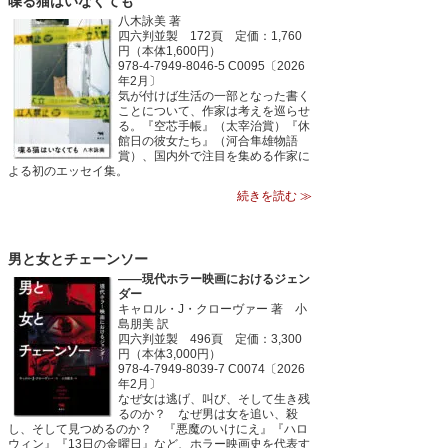
喋る猫はいなくても
八木詠美 著
四六判並製 172頁 定価：1,760
円（本体1,600円）
978-4-7949-8046-5 C0095〔2026
年2月〕
気が付けば生活の一部となった書く
ことについて、作家は考えを巡らせ
る。『空芯手帳』（太宰治賞）『休
館日の彼女たち』（河合隼雄物語
賞）、国内外で注目を集める作家に
よる初のエッセイ集。
続きを読む ≫
男と女とチェーンソー
――現代ホラー映画におけるジェン
ダー
キャロル・J・クローヴァー 著 小
島朋美 訳
四六判並製 496頁 定価：3,300
円（本体3,000円）
978-4-7949-8039-7 C0074〔2026
年2月〕
なぜ女は逃げ、叫び、そして生き残
るのか？ なぜ男は女を追い、殺
し、そして見つめるのか？ 『悪魔のいけにえ』『ハロ
ウィン』『13日の金曜日』など、ホラー映画史を代表す