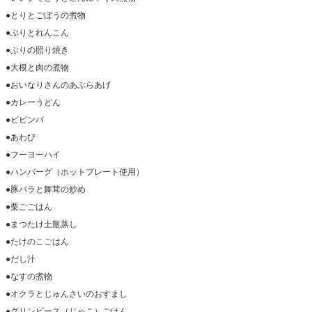
●とりとごぼうの煮物
●ぶりとれんこん
●ぶりの照り焼き
●大根と肉の煮物
●おいなりさんのあぶらあげ
●カレーうどん
●ビビンバ
●あわび
●フーヨーハイ
●ハンバーグ（ホットプレート使用）
●豚バラと舞茸の炒め
●栗ごごはん
●まつたけ土瓶蒸し
●たけのこごはん
●だし汁
●なすの煮物
●オクラとじゅんさいのおすまし
●グリンピース（じゃこ）ごはん