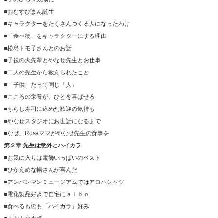
■おむすびまん誕生
■キャラクターをたくさんつくる人になったわけ
■「食べ物」をキャラクターにする理由
■松島トモ子さんとのお話
■子役の大先輩とやなせ先生とお仕事
■二人の先生から教えられたこと
■「子供」だって同じ「人」
■こころの栄養が、ひとを喜ばせる
■ちらし寿司に込めた歓迎の気持ち
■やなせスタジオにお世話になるまで
■なぜ、Roseママがやなせ先生の食事を
第２章 先生は意外とハイカラ
■お気に入りは電飾いっぱいのベスト
■ひかえめな暢さんが喜んだ
■アンパンマンミュージアムではアロハシャツ
■電化製品好きで自宅にａｉｂｏ
■食べるものも「ハイカラ」好み