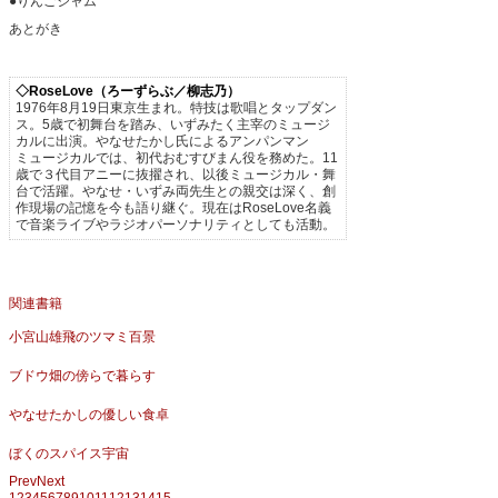
●りんごジャム
あとがき
◇RoseLove（ろーずらぶ／柳志乃）
1976年8月19日東京生まれ。特技は歌唱とタップダン
ス。5歳で初舞台を踏み、いずみたく主宰のミュージ
カルに出演。やなせたかし氏によるアンパンマン
ミュージカルでは、初代おむすびまん役を務めた。11
歳で３代目アニーに抜擢され、以後ミュージカル・舞
台で活躍。やなせ・いずみ両先生との親交は深く、創
作現場の記憶を今も語り継ぐ。現在はRoseLove名義
で音楽ライブやラジオパーソナリティとしても活動。
関連書籍
小宮山雄飛のツマミ百景
ブドウ畑の傍らで暮らす
やなせたかしの優しい食卓
ぼくのスパイス宇宙
Prev
Next
1
2
3
4
5
6
7
8
9
10
11
12
13
14
15