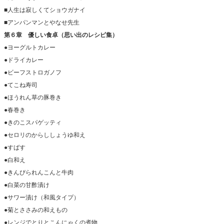
■人生は寂しくてショウガナイ
■アンパンマンとやなせ先生
第６章 優しい食卓（思い出のレシピ集）
●ヨーグルトカレー
●ドライカレー
●ビーフストロガノフ
●てこね寿司
●ほうれん草の豚巻き
●春巻き
●きのこスパゲッティ
●セロリのからししょうゆ和え
●すばす
●白和え
●きんぴられんこんと牛肉
●白菜の甘酢漬け
●サワー漬け（和風タイプ）
●菊とささみの和えもの
●レンジでとりとこんにゃくの煮物