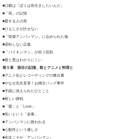
■口癖は「ぼくは長生きしたいんだ」
■「死」の記憶
■愛する人の死
■ひもじさが許せない
■「怪傑アンパンマン」に込められた魂
■逆転しない正義
■「バイキンマン」が担う役割
■善と悪はわかりにくい
第５章 節目の記憶、歌とアニメと料理と
■アニメ化とレコーディングの舞台裏
■やなせ先生直筆！お稽古バッグ事件
■手紙に添えられたひとこと
■新しい挑戦
■「愛」と「Love」
■笑いという「栄養」
■アンパンマンに救われる
■心配性という優しさ
■先生こそが「アンパンマン」