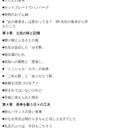
■ふだんの食卓
■ホットプレートでハンバーグ
■突然のおでん鍋
■〝あの春巻き〟は変わってる？ 68 先生の食卓から学
んだこと
第３章 土佐の味と記憶
■贈り物とふるさとの風
■先生が反応した「ゆず酢」
■湯豆腐のたれ
■高知への郷愁と「恩返し」
■「ミッシェル・カマ」の由来
■「ごめん駅」と「ありがとう駅」
■故郷を活気づけるアメ
■頼まれてはいないけれど
■手紙に添えられた指示
第４章 長寿を願う日々の工夫
■朝もバランスの良い食事
■やなせ先生は朝からきちんと召し上る方でした
■丸正のぶりは、今日もごちそう