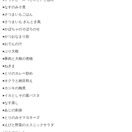
●なすのみそ煮
●さつまいもごはん
●さつまいも きんとき風
●かぼちゃのそぼろのせ
●かつおなまり節
●おでんの汁
●ぶり大根
●豚肉と大根の煮物
●ねぎま
●とりのカレー炒め
●オクラと納豆和え
●カジキの梅煮
●イカとしその葉パスタ
●なす蒸し
●あじの刺身
●とりのみそマヨネーズ
●えびと野菜のエスニックサラダ