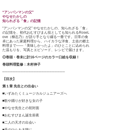
“アンパンマンの父”
やなせたかしの
知られざる「食」の記憶
“アンパンマンの父” やなせたかしの、知られざる「食」
の記憶を、初代おむすびまん役としても知られるRoseL
ove（柳志乃）が語り手となり綴る一冊です。日常の食
卓にあった家庭料理から、ハイカラな洋食、土佐の郷土
料理まで――「美味しかったよ」のひとことに込められ
た温もりを、写真とエピソード、レシピで届けます。
◎巻頭・巻末に計16ページのカラー口絵を収録！
巻頭料理監修：木村伸子
────────────────────────
【目次】
第１章 先生との出会い
■いずみたくミュージカルジュニアーズへ
■歌や踊りが好きな女の子
■やなせ先生との初対面
■おむすびまん誕生前夜
■二人の天才の出会い
■手のひらを太陽に