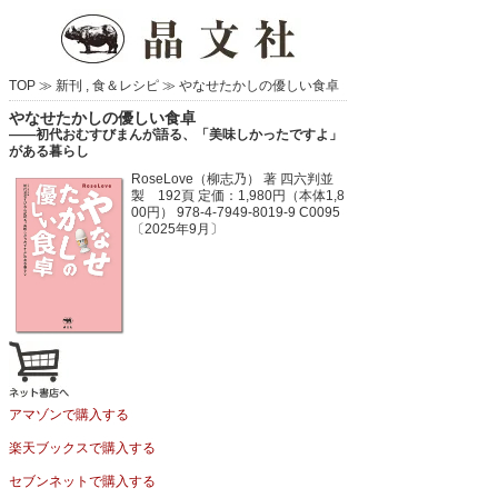
TOP ≫
新刊
,
食＆レシピ
≫
やなせたかしの優しい食卓
やなせたかしの優しい食卓
――初代おむすびまんが語る、「美味しかったですよ」
がある暮らし
RoseLove（柳志乃） 著
四六判並
製 192頁
定価：1,980円（本体1,8
00円）
978-4-7949-8019-9 C0095
〔2025年9月〕
アマゾンで購入する
楽天ブックスで購入する
セブンネットで購入する