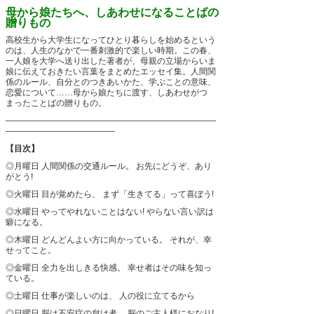
母から娘たちへ、しあわせになることばの
贈りもの
高校生から大学生になってひとり暮らしを始めるという
のは、人生のなかで一番刺激的で楽しい時期。この春、
一人娘を大学へ送り出した著者が、母親の立場からいま
娘に伝えておきたい言葉をまとめたエッセイ集。人間関
係のルール、自分とのつきあいかた、学ぶことの意味、
恋愛について……母から娘たちに渡す、しあわせがつ
まったことばの贈りもの。
―――――――――――――――――――――――――
―――――――――――――
【目次】
◎月曜日
人間関係の交通ルール。
お先にどうぞ、あり
がとう!
◎火曜日
目が覚めたら、
まず「生きてる」って喜ぼう!
◎水曜日
やってやれないことはない!
やらない言い訳は
癖になる。
◎木曜日
どんどんよい方に向かっている。
それが、幸
せってこと。
◎金曜日
全力を出しきる快感。
幸せ者はその味を知っ
ている。
◎土曜日
仕事が楽しいのは、
人の役に立てるから
◎日曜日
脳は不安症の怠け者。
脳のご主人様におなり!