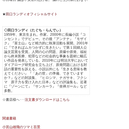
★
田口ランディオフィシャルサイト
◇田口ランディ（たぐち・らんでぃ）
1959年、東京生まれ。作家。2000年に長編小説『コ
ンセント』でデビュー。その後『アンテナ』『モザイ
ク』『富士山』など精力的に執筆活動を展開。2001年
に『できればムカつかずに生きたい』で第１回婦人公
論文芸賞を受賞。人間の心の問題、原爆や原発、福祉
から終末医療、犯罪などの社会的な事象を題材に幅広
い作品を発表している。2010年には明治大学において
ダイアローグ研究会を立ち上げ、原発問題における対
話の重要性を訴える。小説以外にも『生きる意味を教
えてください』『「あの世」の準備、できています
か？』などの対談集、『ヒロシマ、ナガサキ、フクシ
マ 原子力を受け入れた日本』などの評論集も。近著
に『ゾーンにて』『サンカーラ』『坐禅ガール』など
多数。
☆書店様へ･･･
注文書ダウンロードはこちら
関連書籍
小宮山雄飛のツマミ百景