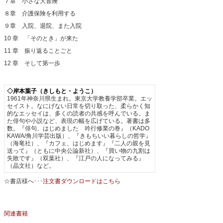
７章 小さな大冒険
８章 介護保険を利用する
９章 入院、退院、また入院
10 章 「そのとき」が来た
11 章 振り返ることごと
12 章 そして第一歩
◇
岸本葉子（きしもと・ようこ）
1961年神奈川県生まれ。東京大学教養学部卒業。エッ
セイスト。なにげない日常を切り取った、柔らかく知
的なエッセイは、多くの読者の共感を呼んでいる。ま
た俳句や小説など、表現の幅を広げている。著書は多
数。『俳句、はじめました 吟行修業の巻』（KADO
KAWA/角川学芸出版）、『きもちいい暮らしの哲学』
（海竜社）、『カフェ、はじめます』『二人の親を見
送って』（ともに中央公論新社）、『買い物の九割は
失敗です』（双葉社）、『江戸の人になってみる』
（晶文社）など。
☆書店様へ･･･
注文書ダウンロードはこちら
関連書籍