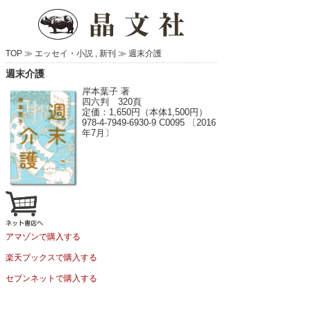
TOP ≫
エッセイ・小説
,
新刊
≫
週末介護
週末介護
岸本葉子 著
四六判 320頁
定価：1,650円（本体1,500円）
978-4-7949-6930-9 C0095 〔2016
年7月〕
アマゾンで購入する
楽天ブックスで購入する
セブンネットで購入する