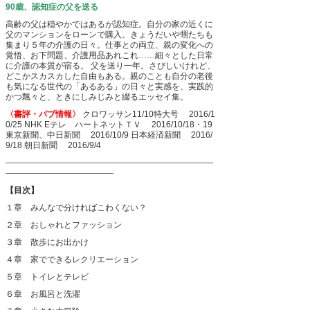
90歳、認知症の父を送る
高齢の父は穏やかではあるが認知症。自分の家の近くに
父のマンションをローンで購入。きょうだいや甥たちも
集まり５年の介護の日々。仕事との両立、親の変化への
覚悟、お下問題、介護用品あれこれ……細々とした日常
に介護の本質が宿る。
父を送り一年。さびしいけれど、
どこかスカスカした自由もある。親のことも自分の老後
も気になる世代の「あるある」の日々と実感を、実践的
かつ飄々と、ときにしみじみと綴るエッセイ集。
〈書評・パブ情報〉
クロワッサン11/10特大号 2016/1
0/25
NHK Eテレ ハートネットＴＶ 2016/10/18・19
東京新聞、中日新聞 2016/10/9
日本経済新聞 2016/
9/18
朝日新聞 2016/9/4
―――――――――――――――――――――――――
―――――――――――――
【目次】
１章 みんなで分ければこわくない？
２章 おしゃれとファッション
３章 散歩にお出かけ
４章 家でできるレクリエーション
５章 トイレとテレビ
６章 お風呂と洗濯