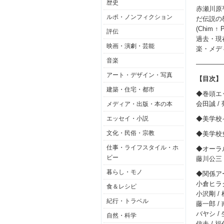
歴史
赤瀬川原
ルポ・ノンフィクション
だ伝説の
(Chim
評伝
過去・現
映画・演劇・芸能
楽・メデ
音楽
――――
アート・デザイン・写真
【目次】
建築・住宅・都市
◆巻頭エ
会田誠 /
メディア・出版・本の本
エッセイ・小説
◆美学校
文化・民俗・宗教
◆美学校
仕事・ライフスタイル・ホ
◆オーラ
ビー
藤川公三 
暮らし・モノ
◆関係ア
小倉ヒラク 
食＆レシピ
小沢剛 / 
紀行・トラベル
藤一郎 /
バヤシ / 
自然・科学
信夫 / 