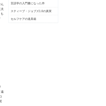
言語学の入門書になった件
学ん
竜太
スティーブ・ジョブズ1.0の真実
まも
音
セルフケアの道具箱
/
 遠
コ
賀