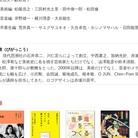
 美術編: 松蔭浩之・三田村光土里・田中偉一郎・松田修
 音楽編: 岸野雄一・横川理彦・大谷能生
 卒業生編: 荒井真一・サエグサユキオ・久住卓也・ホシノマサハル・召田能
校（びがっこう）
9年、現代思潮社の石井恭二、川仁宏らによって創立。中西夏之、加納光於、赤
、松澤宥など美術史に名を残す芸術家たちだけでなく、澁澤龍彦や鈴木清順
太郎、唐十郎らが教鞭をとった。2000年以降は、美術だけでなく、音楽やメ
現にも幅を広げ、小沢剛、会田誠、菊地成孔、根本敬、O JUN、Chim↑Pom 
らが講師を担当してきた。ロゴデザインは赤瀬川原平。
籍