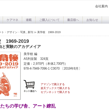
会社案内
ケアマネ
連載
ご購入について
書店様へ
お知らせ
ート・デザイン・写真
,
新刊
≫
美学校 1969-2019
1969-2019
由と実験のアカデメイア
美学校 編
A5判並製 324頁
定価：2,970円（本体2,700円）
978-4-7949-7096-1 C0070 〔2019年8月〕
アマゾンで購入する
楽天ブックスで購入する
セブンネットで購入する
星たちの学び舎、アート繚乱