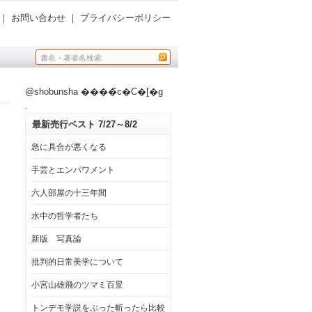
｜
お問い合わせ
｜
プライバシーポリシー
@shobunsha ����̃c�C�[�g
.
最新売行ベスト 7/27～8/2
急に具合が悪くなる
手芸とエンパワメント
六人部屋の十三年間
水中の哲学者たち
新版 写真論
批判的日常美学について
小宮山雄飛のツマミ百景
トンデモ学説をぶった斬ったら比較