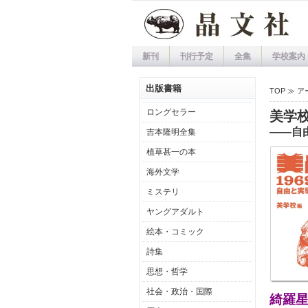
新刊
刊行予定
全集
学校案内
出版書籍
TOP ≫
ア
ロングセラー
美学校 
――自
吉本隆明全集
植草甚一の本
海外文学
ミステリ
ヤングアダルト
絵本・コミック
詩集
思想・哲学
社会・政治・国際
綺羅