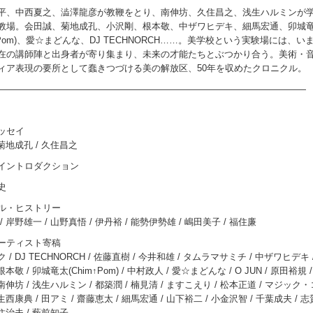
平、中西夏之、澁澤龍彦が教鞭をとり、南伸坊、久住昌之、浅生ハルミンが
教場。会田誠、菊地成孔、小沢剛、根本敬、中ザワヒデキ、細馬宏通、卯城
 ↑ Pom)、愛☆まどんな、DJ TECHNORCH……。美学校という実験場には、い
在の講師陣と出身者が寄り集まり、未来の才能たちとぶつかり合う。美術・
ィア表現の要所として蠢きつづける美の解放区、50年を収めたクロニクル。
――――――――――――――――――――――――――――――――――
ッセイ
 菊地成孔 / 久住昌之
イントロダクション
史
ル・ヒストリー
/ 岸野雄一 / 山野真悟 / 伊丹裕 / 能勢伊勢雄 / 嶋田美子 / 福住廉
ーティスト寄稿
/ DJ TECHNORCH / 佐藤直樹 / 今井和雄 / タムラマサミチ / 中ザワヒデキ 
根本敬 / 卯城竜太(Chim↑Pom) / 中村政人 / 愛☆まどんな / O JUN / 原田裕規 /
 南伸坊 / 浅生ハルミン / 都築潤 / 楠見清 / ますこえり / 松本正道 / マジック・
生西康典 / 田アミ / 齋藤恵太 / 細馬宏通 / 山下裕二 / 小金沢智 / 千葉成夫 / 志
福住治夫 / 藪前知子