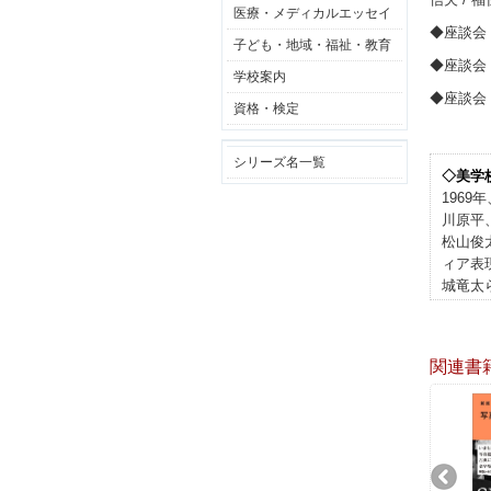
医療・メディカルエッセイ
◆座談会
子ども・地域・福祉・教育
◆座談会
学校案内
◆座談会
資格・検定
シリーズ名一覧
◇美学
196
川原平
松山俊
ィア表
城竜太
関連書